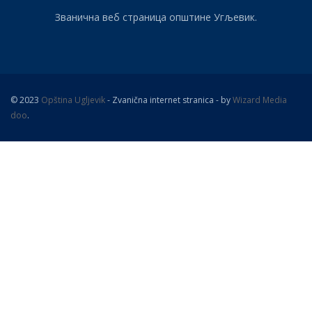
Званична веб страница општине Угљевик.
© 2023
Opština Ugljevik
- Zvanična internet stranica - by
Wizard Media
doo
.