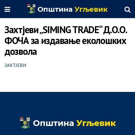
Захтјеви „SIMING TRADE“ Д.О.О.
ФОЧА за издавање еколошких
дозвола
ЗАХТЈЕВИ