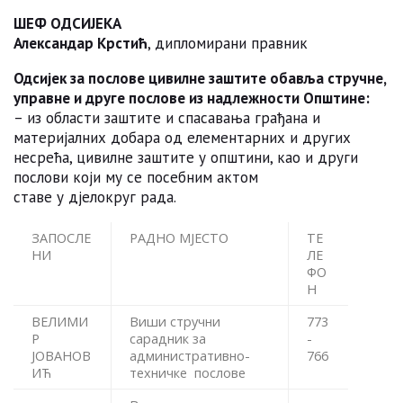
ШЕФ ОДСИЈЕКА
Александар Крстић
, дипломирани правник
Одсијек за послове цивилне заштите обавља стручне,
управне и друге послове из надлежности
О
пштине
:
– из области заштите и спасавања грађана и
материјалних добара од елементарних и других
несрећа, цивилне заштите у општини, као и други
послови који му се посебним актом
ставе у дјелокруг рада.
ЗАПОСЛЕ
РАДНО МЈЕСТО
ТЕ
НИ
ЛЕ
ФО
Н
ВЕЛИМИ
Виши стручни
773
Р
сарадник за
-
ЈОВАНОВ
административно-
766
ИЋ
техничке послове