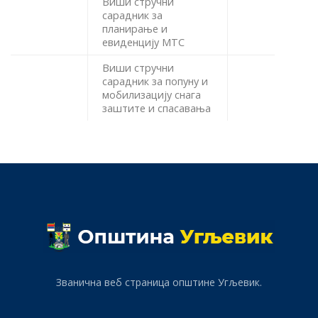
Виши стручни
сарадник за
планирање и
евиденцију МТС
Виши стручни
сарадник за попуну и
мобилизацију снага
заштите и спасавања
Званична веб страница општине Угљевик.