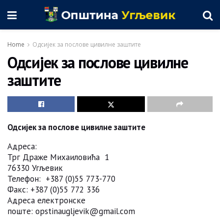
Home
Одсијек за послове цивилне заштите
Одсијек за послове цивилне
заштите
Одсијек за послове цивилне заштите
Адреса:
Трг Драже Михаиловића 1
76330 Угљевик
Телефон: +387 (0)55 773-770
Факс: +387 (0)55 772 336
Адреса електронске
поште: opstinaugljevik@gmail.com