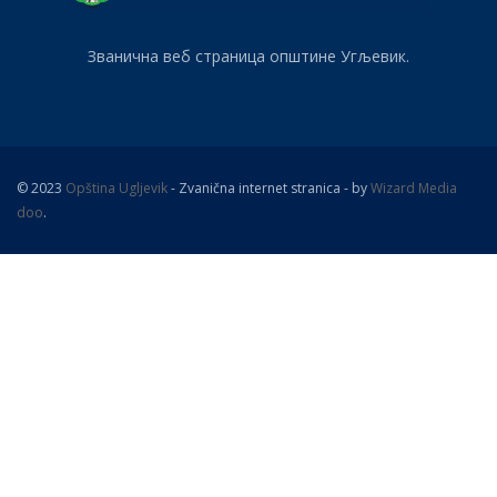
Званична веб страница општине Угљевик.
© 2023
Opština Ugljevik
- Zvanična internet stranica - by
Wizard Media
doo
.