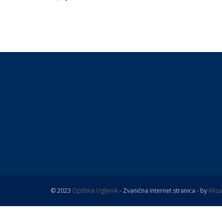
© 2023
Opština Ugljevik
- Zvanična internet stranica - by
Wiza