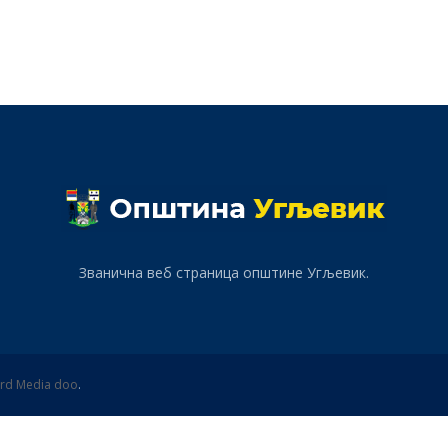
Званична веб страница општине Угљевик.
rd Media doo
.