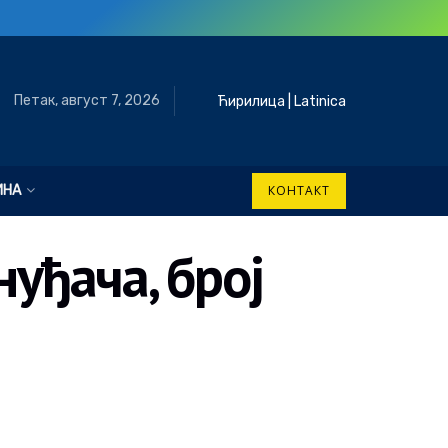
Петак, август 7, 2026
Ћирилица
|
Latinica
ИНА
КОНТАКТ
уђача, број