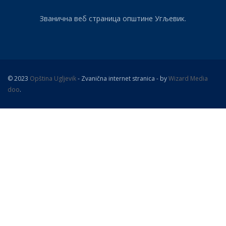
Званична веб страница општине Угљевик.
© 2023
Opština Ugljevik
- Zvanična internet stranica - by
Wizard Media
doo
.