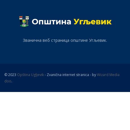
Званична веб страница општине Угљевик.
© 2023
Opština Ugljevik
- Zvanična internet stranica - by
Wizard Media
doo
.