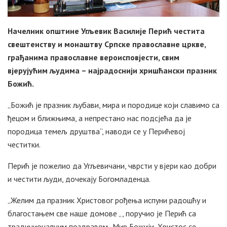
Начелник општине Угљевик Василије Перић честита
свештенству и монаштву Српске православне цркве,
грађанима православне вероисповјести, свим
вјерујућим људима – најрадоснији хришћански празник
Божић.
„Божић је празник љубави, мира и породице који славимо са
ђецом и ближњима, а непрестано нас подсјећа да је
породица темељ друштва“, наводи се у Перићевој
честитки.
Перић је пожелио да Угљевичани, чврсти у вјери као добри
и честити људи, дочекају Богомладенца.
„Желим да празник Христовог рођења испуни радошћу и
благостањем све наше домове „, поручио је Перић са
традиционалним поздравом „Мир Божији, Христос се