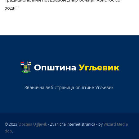
роди“!
Званична веб страница општине Угљевик.
© 2023
Opština Ugljevik
- Zvanična internet stranica - by
Wizard Media
doo
.