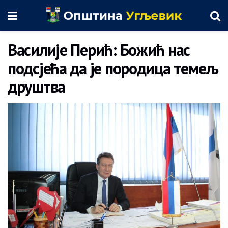
Василије Перић: Божић нас
подсјећа да је породица темељ
друштва