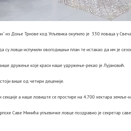
“ из Доње Трнове код Угљевика окупило је 330 ловаца у Свеча
а су ловци испунили овогодишњи план те истакао да им је сезо
ајвише дружење које краси наше удружење-рекао је Лујановић.
стоји више од четири деценије.
секције а наше ловиште се простире на 4.700 хектара земље-на
рпске Саве Минића угљевичке ловце поздравио је секретар сав