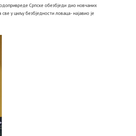
 водопривреде Српске обезбједи дио новчаних
све у циљу безбједности ловаца- најавио је