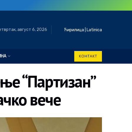
етвртак, август 6, 2026
Ћирилица
|
Latinica
ИНА
КОНТАКТ
е “Партизан”
ачко вече