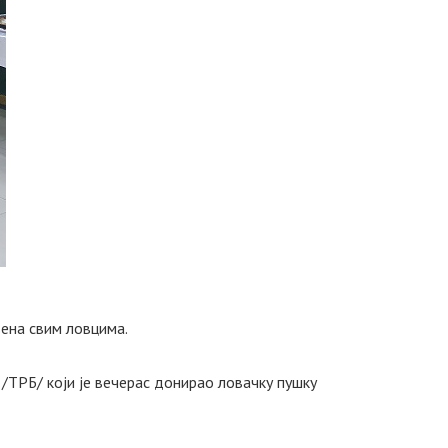
љена свим ловцима.
/ТРБ/ који је вечерас донирао ловачку пушку