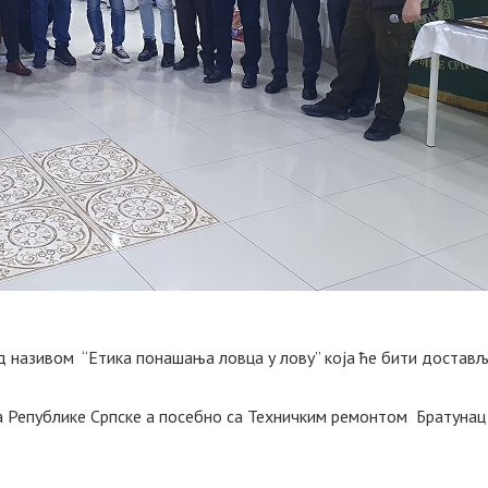
д називом “Етика понашања ловца у лову” која ће бити достав
а Републике Српске а посебно са Техничким ремонтом Братунац 