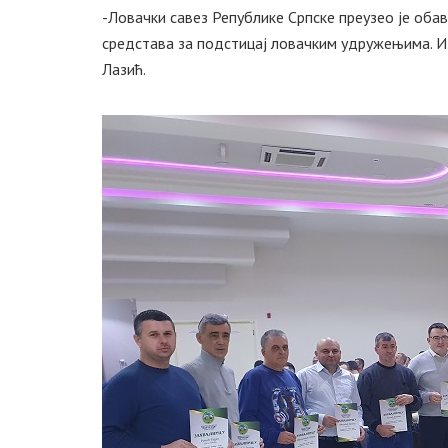
-Ловачки савез Републике Српске преузео је об
средстава за подстицај ловачким удружењима. Из
Лазић.