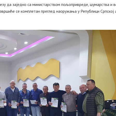
авезу да заједно са министарством пољопривреде, шумарства и
вршиће се комплетан преглед наоружања у Републици Српској а 