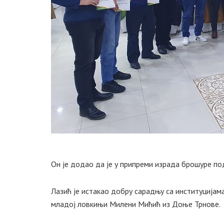
Он је додао да је у припреми израда брошуре по
Лазић је истакао добру сарадњу са институцијам
младој ловкињи Милени Мићић из Доње Трнове.