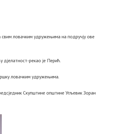
са свим ловачким удружењима на подручју ове
у дјелатност-рекао је Перић.
дршку ловачким удружењима.
предсједник Скупштине општине Угљевик Зоран