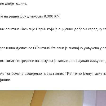
не двије године.
 је наградни фонд износио 8.000 КМ.
лник општине Василије Перић који је оцијенио добром сарадњу 
креативна дјелатност.Општина Угљевик је значајно укључена у ов
ом животне средине на чему им је захвалио и најавио даљу по
ке томболе је додијелио представник ТРБ, те по једну пушку 
рнове.