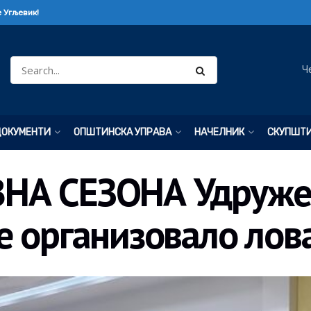
 Угљевик!
Ч
ДОКУМЕНТИ
ОПШТИНСКА УПРАВА
НАЧЕЛНИК
СКУПШТ
НА СЕЗОНА Удружењ
е организовало лов