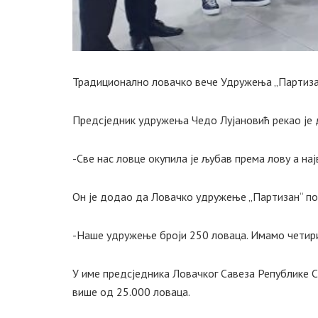
Традиционално ловачко вече Удружења „Партизан
Предсједник удружења Чедо Лујановић рекао је д
-Све нас ловце окупила је љубав према лову а н
Он је додао да Ловачко удружење „Партизан“ по
-Наше удружење броји 250 ловаца. Имамо четири 
У име предсједника Ловачког Савеза Републике С
више од 25.000 ловаца.