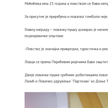
Мићићева има 25 година а ловством се бави непу
За присутне је приређена и ловачка томбола чији
Главну награду – ловачку пушку донирао је наче
подмајевичке општине.
-Ловство је значајна привредна, туристичка и ре
Ловци се према Перићевим ријечима баве заштит
Двије ловачке пушке срећним добитницима ловач
Лазић и Ловачко удружење “Партизан” из Доње Т