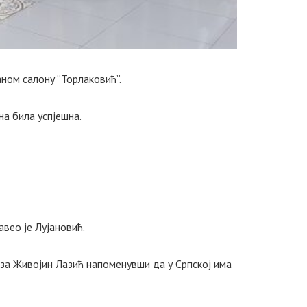
ном салону “Торлаковић”.
на била успјешна.
вео је Лујановић.
еза Живојин Лазић напоменувши да у Српској има