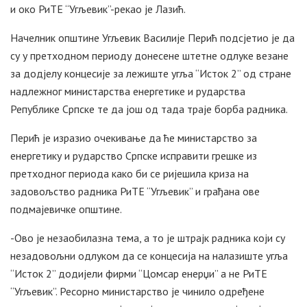
и око РиТЕ “Угљевик”-рекао је Лазић.
Начелник општине Угљевик Василије Перић подсјетио је да
су у претходном периоду донесене штетне одлуке везане
за додјелу концесије за лежиште угља “Исток 2” од стране
надлежног министарства енергетике и рударства
Републике Српске те да још од тада траје борба радника.
Перић је изразио очекивање да ће министарство за
енергетику и рударство Српске исправити грешке из
претходног периода како би се ријешила криза на
задовољство радника РиТЕ “Угљевик” и грађана ове
подмајевичке општине.
-Ово је незаобилазна тема, а то је штрајк радника који су
незадовољни одлуком да се концесија на налазиште угља
“Исток 2” додијели фирми “Цомсар енерџи” а не РиТЕ
“Угљевик”. Ресорно министарство је чинило одређене