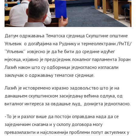
Датум одржавања Тематска сједница Скупштине општине
Угљевик о догађајима на Руднику и термеолектрани /РиТЕ/
“Угљевик” извјесно је да ће бити до средине идућег
мјесеца, изјавио је предсједник локалног парламента Зоран
Лазић након што су одборници једногласно изгласали
закључак о одржавању тематске сједнице.
Лазић је истовремено изразио задовољство што је на
данашњем скупштинском засиједању већина одлука, од
виталног интереса за овдашње људ, донијета једногласно.
-То је и разлог више да постоји оправдана нада да се
заједничким снагама и у склопу договора могу
превазилазити и најсложенији проблеми попут актуелних у