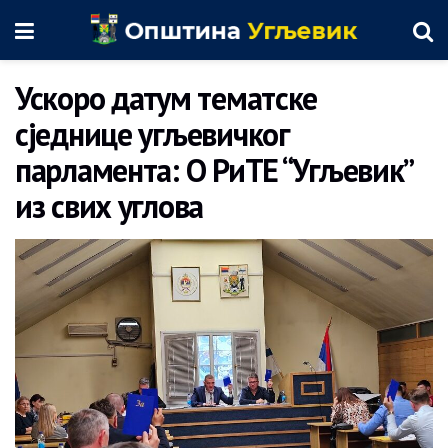
Ускоро датум тематске
сједнице угљевичког
парламента: О РиТЕ “Угљевик”
из свих углова