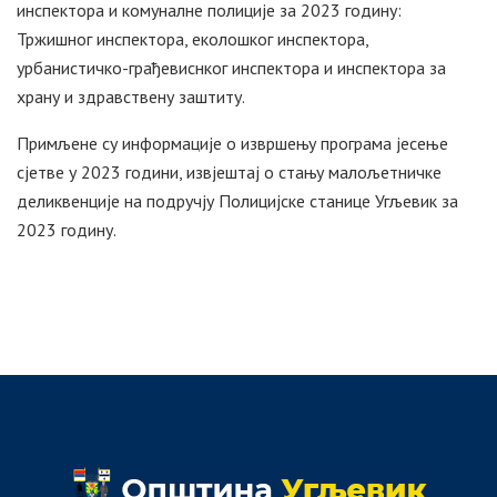
инспектора и комуналне полиције за 2023 годину:
Тржишног инспектора, еколошког инспектора,
урбанистичко-грађевиснког инспектора и инспектора за
храну и здравствену заштиту.
Примљене су информације о извршењу програма јесење
сјетве у 2023 години, извјештај о стању малољетничке
деликвенције на подручју Полицијске станице Угљевик за
2023 годину.