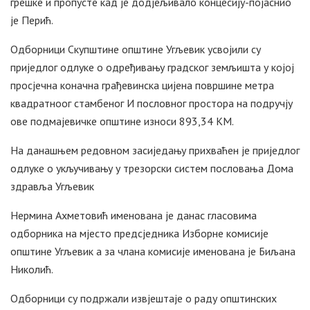
грешке и пропусте кад је додјељивало концесију-појаснио
је Перић.
Одборници Скупштине општине Угљевик усвојили су
приједлог одлуке о одређивању градског земљишта у којој
просјечна коначна грађевинска цијена површине метра
квадратноог стамбеног И пословног простора на подручју
ове подмајевичке општине износи 893,34 КМ.
На данашњем редовном засиједању прихваћен је приједлог
одлуке о укључивању у трезорски систем пословања Дома
здравља Угљевик
Нермина Ахметовић именована је данас гласовима
одборника на мјесто предсједника Изборне комисије
општине Угљевик а за члана комисије именована је Биљана
Николић.
Одборници су подржали извјештаје о раду општинских