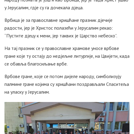
у Јерусалим, гдје су га дочекала дјеца.
Врбица је за православне хришћане празник дјечије
радости, јер је Христос полазећи у Јерусалим рекао:
“Пустите дјецу к мени, јер таквих је Царство небеско”.
На тај празник се у православне храмове уносе врбове
гране које ту остају до недјељне литургије, на Цвијети, када
се обавља благосиљање врбе.
Врбове гране, које се потом дијеле народу, симболизују
палмине гране којима су хришћани поздрављали Спаситеља
на уласку у Јерусалим.