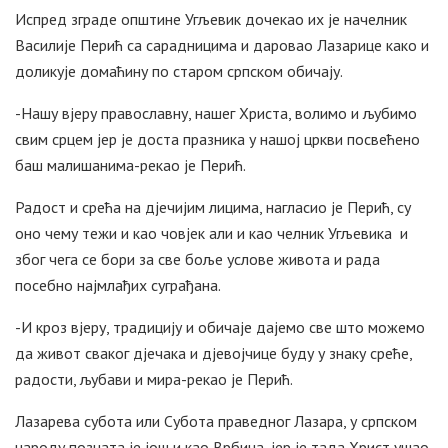
Испред зграде општине Угљевик дочекао их је начелник
Василије Перић са сарадницима и даровао Лазарице како и
доликује домаћину по старом српском обичају.
-Нашу вјеру православну, нашег Христа, волимо и љубимо
свим срцем јер је доста празника у нашој цркви посвећено
баш малишанима-рекао је Перић.
Радост и срећа на дјечијим лицима, нагласио је Перић, су
оно чему тежи и као човјек али и као челник Угљевика и
због чега се бори за све боље услове живота и рада
посебно најмлађих суграђана.
-И кроз вјеру, традицију и обичаје дајемо све што можемо
да живот сваког дјечака и дјевојчице буду у знаку среће,
радости, љубави и мира-рекао је Перић.
Лазарева субота или Субота праведног Лазара, у српском
народу позната је још и као Врбица, јер је тада Христ ушао