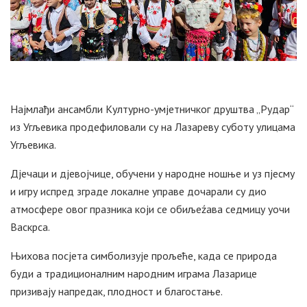
Најмлађи ансамбли Културно-умјетничког друштва „Рудар“
из Угљевика продефиловали су на Лазареву суботу улицама
Угљевика.
Дјечаци и дјевојчице, обучени у народне ношње и уз пјесму
и игру испред зграде локалне управе дочарали су дио
атмосфере овог празника који се обиљеźава седмицу уочи
Васкрса.
Њихова посјета симболизује прољеће, када се природа
буди а традиционалним народним играма Лазарице
призивају напредак, плодност и благостање.