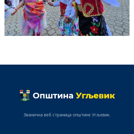
Званична веб страница општине Угљевик.