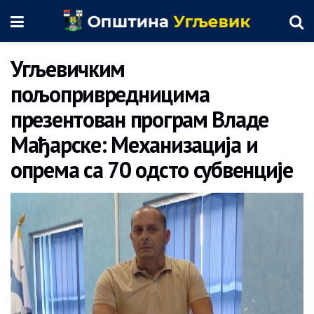
Угљевичким
пољопривредницима
презентован програм Владе
Мађарске: Механизација и
опрема са 70 одсто субвенције