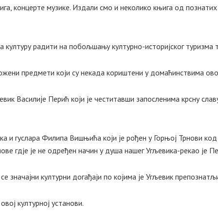
њига, концерте музике. Издали смо и неколико књига од познати
а културу радити на побољшању културно-историјског туризма те
ложени предмети који су некада кориштени у домаћинствима овог
ик Василије Перић који је честитавши запосленима крсну славу 
ика и гуслара Филипа Вишњића који је рођен у Горњој Трнови ко
ве гдје је не одређен начин у душа нашег Угљевика-рекао је Пе
у се значајни културни догађаји по којима је Угљевик препознат
овој културној установи.