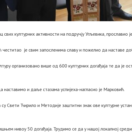
ац свих културних активности на подручју Угљевика, прославио ј
 честитао је свим запосленима славу и пожелио да наставе до
ултуру организовано више од 600 културних догађаја те да је о
а наставимо и даље стазама успијеха-нагласио је Марковић.
а су Свети Ћирило и Методије заштитни знак ове културне устан
дишњем нивоу 50 догађаја. Трудимо се да у нашој локалној сред