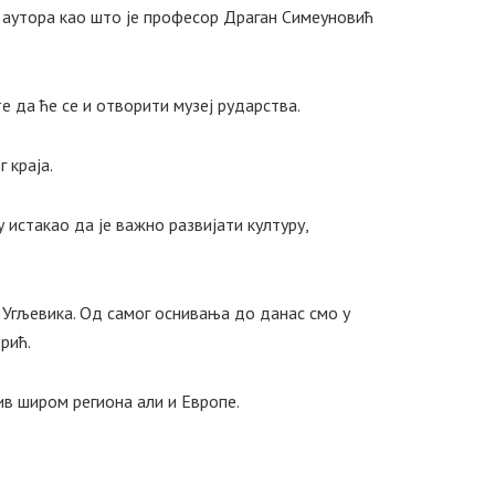
х аутора као што је професор Драган Симеуновић
 да ће се и отворити музеј рударства.
 краја.
истакао да је важно развијати културу,
д Угљевика. Од самог оснивања до данас смо у
рић.
љив широм региона али и Европе.