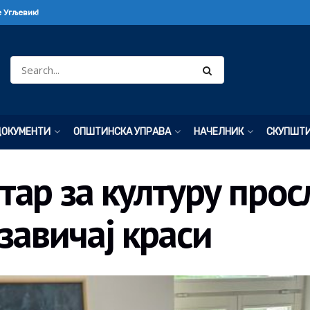
 Угљевик!
ДОКУМЕНТИ
ОПШТИНСКА УПРАВА
НАЧЕЛНИК
СКУПШТ
ар за културу прос
 завичај краси