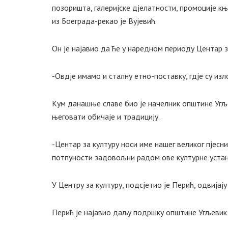
позоришта, галеријске дјелатности, промоције к
из Боеграда-рекао је Вујевић.
Он је најавио да ће у наредном периоду Центар з
-Овдје имамо и сталну етно-поставку, гдје су из
Кум данашње славе био је начелник општине Угљев
његовати обичаје и традицију.
-Центар за културу носи име нашег великог пјесн
потпуности задовољни радом ове културне устано
У Центру за културу, подсјетио је Перић, одвијај
Перић је најавио даљу подршку општине Угљевик 