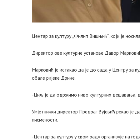
Центар за културу „Филип Вишњић“, који је носил
Директор ове културне установе Давор Марковић
Марковић је истакао да је до сада у Центру за к
обале ријеке Дрине.
-Циљ је да одржимо ниво културних дешавања, д
Умјетнички директор Предраг Вујевић рекао је д
писмености.
-Центар за културу у свом раду организује на го