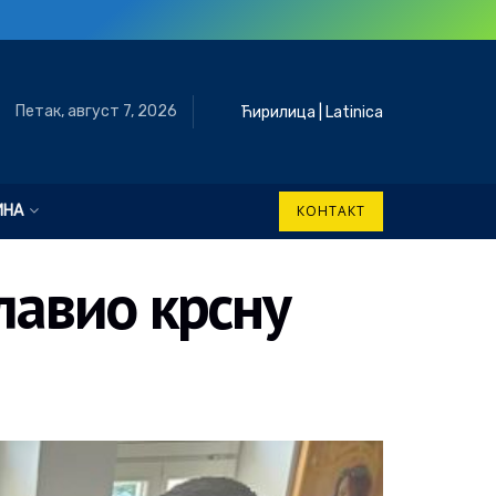
Петак, август 7, 2026
Ћирилица
|
Latinica
ИНА
КОНТАКТ
лавио крсну