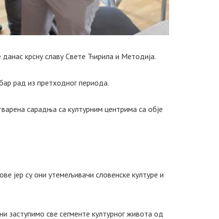
е данас крсну славу Свете Ћирила и Методија.
бар рад из претходног периода.
стварена сарадња са културним центрима са обје
ове јер су они утемељивачи словенске културе и
ини заступимо све сегменте културног живота од