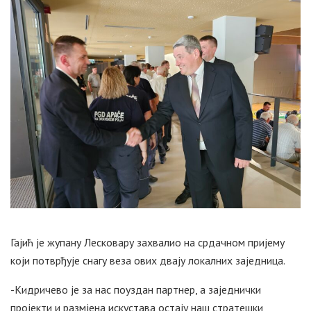
Гајић је жупану Лесковару захвалио на срдачном пријему
који потврђује снагу веза ових двају локалних заједница.
-Кидричево је за нас поуздан партнер, а заједнички
пројекти и размјена искустава остају наш стратешки