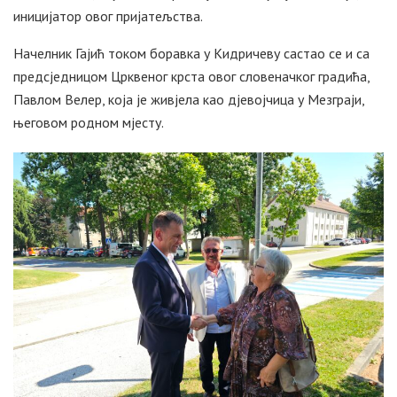
иницијатор овог пријатељства.
Начелник Гајић током боравка у Кидричеву састао се и са
предсједницом Црквеног крста овог словеначког градића,
Павлом Велер, која је живјела као дјевојчица у Мезграји,
његовом родном мјесту.