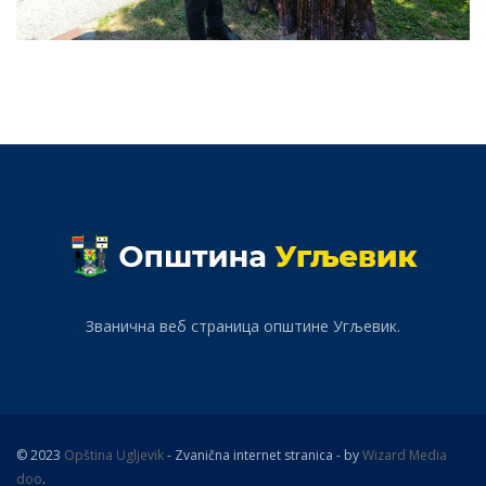
Званична веб страница општине Угљевик.
© 2023
Opština Ugljevik
- Zvanična internet stranica - by
Wizard Media
doo
.