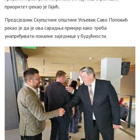
приоритет-рекао је Гајић.
Предсједник Скупштине општине Угљевик Саво Поповић
рекао је да је ова сарадња примјер како треба
унапређивати локалне заједнице у будућности.