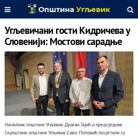
Угљевичани гости Кидричева у
Словенији: Мостови сарадње
Начелник општине Угљевик Драган Гајић и предсједник
Скупштине општине Угљевик Саво Поповић посјетили су