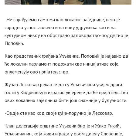
-Не сарађујемо само ми као локалне заједнице, него је
сарадња успостављена и на нову удружења као и на
културном нивоу на обострано задовољство-подсјетио је
Поповић.
Као представник грађана Угљевика, Поповић је најавио да
ће локални парламент подржати све иницијативе које
оплемењују ово пријатељство.
Жупан Лесковар рекао је да су Угљевичани увијек драги
гости у Кидричеву и изразио увјерење да ће пријатељство
ових локалних заједница бити још снажније у будућности.
-Овдје сте као код своје куће-поручио је Лесковар.
Члан делегације општине Угљевик био је и Жико Рикић,
Угљевичанин, који живи и ради у овом дијелу Словеније,