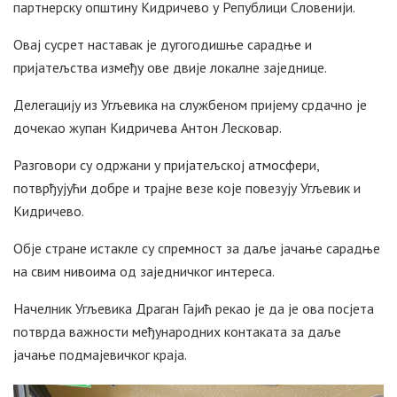
партнерску општину Кидричево у Републици Словенији.
Овај сусрет наставак је дугогодишње сарадње и
пријатељства између ове двије локалне заједнице.
Делегацију из Угљевика на службеном пријему срдачно је
дочекао жупан Кидричева Антон Лесковар.
Разговори су одржани у пријатељској атмосфери,
потврђујући добре и трајне везе које повезују Угљевик и
Кидричево.
Обје стране истакле су спремност за даље јачање сарадње
на свим нивоима од заједничког интереса.
Начелник Угљевика Драган Гајић рекао је да је ова посјета
потврда важности међународних контаката за даље
јачање подмајевичког краја.