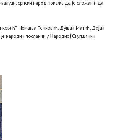
ањалуци, српски народ покаже да је сложан и да
анковић”, Немања Тонковић, Душан Матић, Дејан
 је народни посланик у Народној Скупштини