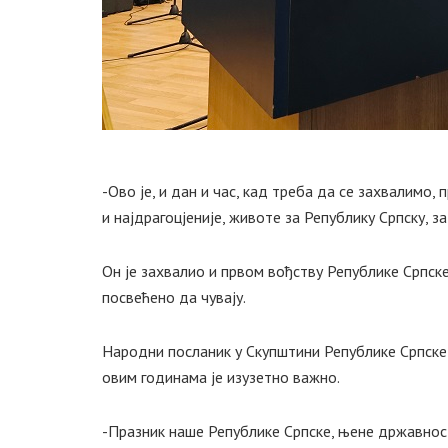
-Ово је, и дан и час, кад треба да се захвалимо,
и најдрагоцјеније, животе за Републику Српску, з
Он је захвалио и првом вођству Републике Српске
посвећено да чувају.
Народни посланик у Скупштини Републике Српске 
овим годинама је изузетно важно.
-Празник наше Републике Српске, њене државност