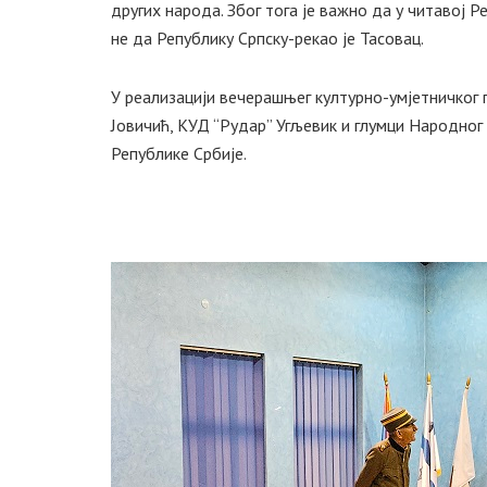
других народа. Због тога је важно да у читавој 
не да Републику Српску-рекао је Тасовац.
У реализацији вечерашњег културно-умјетничког 
Јовичић, КУД “Рудар” Угљевик и глумци Народно
Републике Србије.