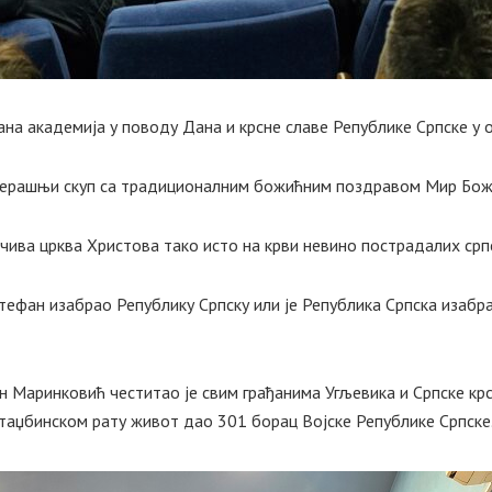
на академија у поводу Дана и крсне славе Републике Српске у о
черашњи скуп са традиционалним божићним поздравом Мир Божи
чива црква Христова тако исто на крви невино пострадалих срп
Стефан изабрао Републику Српску или је Република Српска изабра
н Маринковић честитао је свим грађанима Угљевика и Српске крс
таџбинском рату живот дао 301 борац Војске Републике Српске