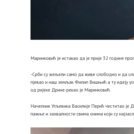
Маринковић је истакао да је прије 32 године пр
-Срби су жељели само да живе слободно и да сло
пјевао и наш земљак Филип Вишњић а ту идеју усп
од ријеке Дрине-рекао је Маринковић.
Начелник Угљевика Василије Перић честитао је Д
пажње и захвалности свима онима који су најзас