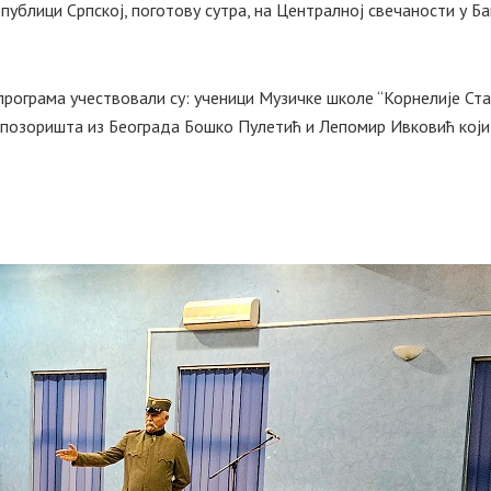
Републици Српској, поготову сутра, на Централној свечаности у Б
програма учествовали су: ученици Музичке школе “Корнелије Ст
г позоришта из Београда Бошко Пулетић и Лепомир Ивковић који