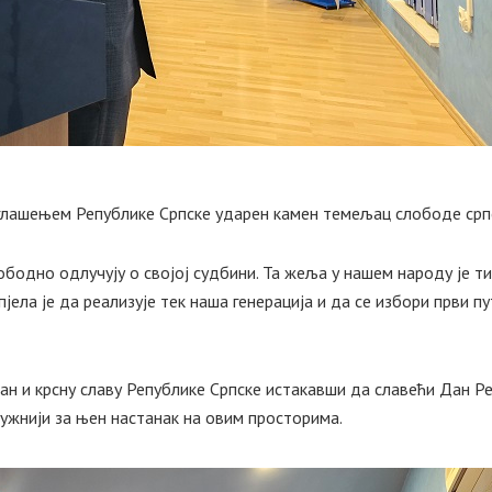
оглашењем Републике Српске ударен камен темељац слободе срп
бодно одлучују о својој судбини. Та жеља у нашем народу је т
јела је да реализује тек наша генерација и да се избори први п
ан и крсну славу Републике Српске истакавши да славећи Дан Ре
лужнији за њен настанак на овим просторима.