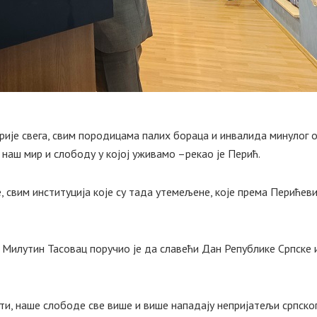
 прије свега, свим породицама палих бораца и инвалида минулог о
а наш мир и слободу у којој уживамо –рекао је Перић.
, свим институција које су тада утемељене, које према Перићев
Милутин Тасовац поручио је да славећи Дан Републике Српске и
и, наше слободе све више и више нападају непријатељи српско