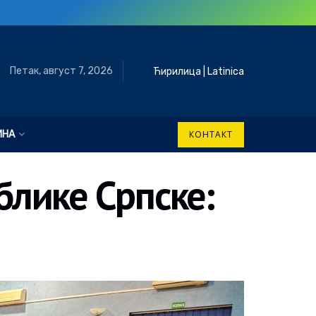
Петак, август 7, 2026
Ћирилица
|
Latinica
ИНА
КОНТАКТ
блике Српске: