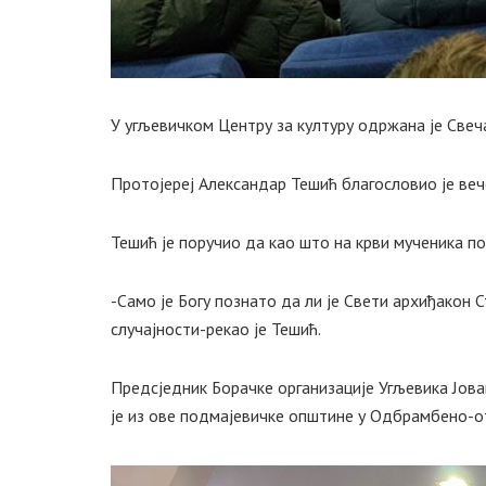
У угљевичком Центру за културу одржана је Свеча
Протојереј Александар Тешић благословио је ве
Тешић је поручио да као што на крви мученика по
-Само је Богу познато да ли је Свети архиђакон 
случајности-рекао је Тешић.
Предсједник Борачке организације Угљевика Јова
је из ове подмајевичке општине у Одбрамбено-о