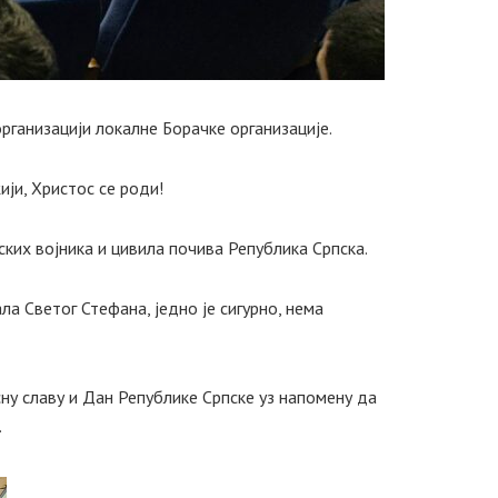
рганизацији локалне Борачке организације.
ји, Христос се роди!
ских војника и цивила почива Република Српска.
ла Светог Стефана, једно је сигурно, нема
ну славу и Дан Републике Српске уз напомену да
.