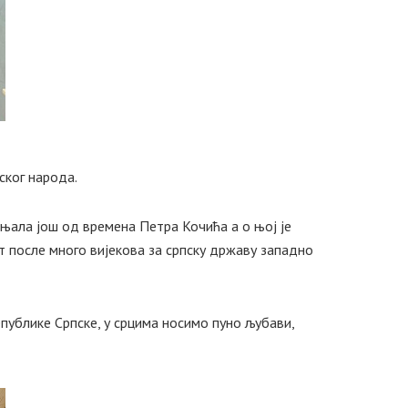
ског народа.
ињала још од времена Петра Кочића а о њој је
ут после много вијекова за српску државу западно
публике Српске, у срцима носимо пуно љубави,