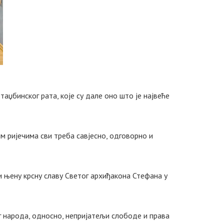
таџбинског рата, које су дале оно што је највеће
им ријечима сви треба савјесно, одговорно и
 њену крсну славу Светог архиђакона Стефана у
г народа, односно, непријатељи слободе и права