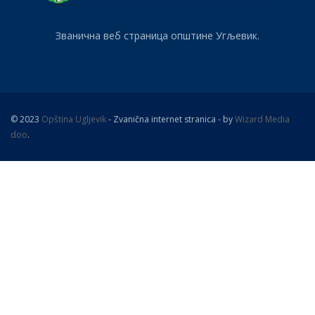
Званична веб страница општине Угљевик.
© 2023
Opština Ugljevik
- Zvanična internet stranica - by
Wizard Media
doo
.