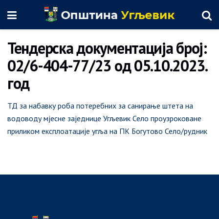
Тендерска документација број:
02/6-404-77/23 од 05.10.2023.
год
ТД за набавку роба потеребних за санирање штета на
водоводу мјесне заједнице Угљевик Село проузроковане
приликом експлоатације угља на ПК Богутово Село/рудник