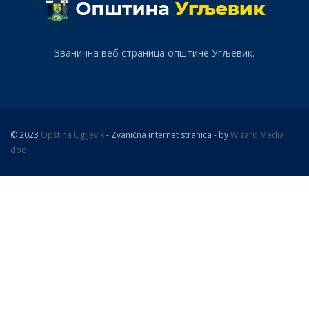
Званична веб страница општине Угљевик.
© 2023
Opština Ugljevik
- Zvanična internet stranica - by
Wizard Media
doo
.