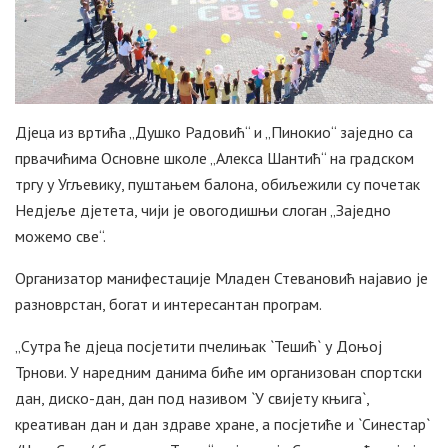
Дјеца из вртића „Душко Радовић“ и „Пинокио“ заједно са
првачићима Основне школе „Алекса Шантић“ на градском
тргу у Угљевику, пуштањем балона, обиљежили су почетак
Недјеље дјетета, чији је овогодишњи слоган „Заједно
можемо све“.
Организатор манифестације Младен Стевановић најавио је
разноврстан, богат и интересантан програм.
„Сутра ће дјеца посјетити пчелињак `Тешић` у Доњој
Трнови. У наредним данима биће им организован спортски
дан, диско-дан, дан под називом `У свијету књига`,
креативан дан и дан здраве хране, а посјетиће и `Синестар`