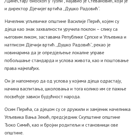
/ЦинеСтар/ биоскоп у Тузли“, најавио је Стевановић, који је
и директор Дјечијег вртића „Душко Радовић“.
Начелник угљевичке општине Василије Перић, којем су
дјеца као знак захвалности уручила поклон – слику са
његовим ликом, заставама Републике Српске и Угљевика и
натписом Дјечији вртић „Душко Радовић“, рекао је
новинарима да је опредјељење локалне управе
побољшање стандарда и услова живота, као и поштовање
права најмлађих.
Он је напоменуо да од услова у којима дјеца одрастају,
начина васпитања, школовања и тога колико им се пажње
посвећује зависи будућност народа.
Осим Перића, са дјецом су се дружили и замјеник начелника
Угљевика Вања Зекић, предсједник Скупштине општине
Ђоко Симић, као и бројни родитељи и становници ове
општине.