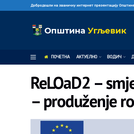
Добродошли на званичну интернет презентацију Општине
ПОЧЕТНА
АКТУЕЛНО
ВОДИЧ
ReLOaD2 – smjer
– produženje r