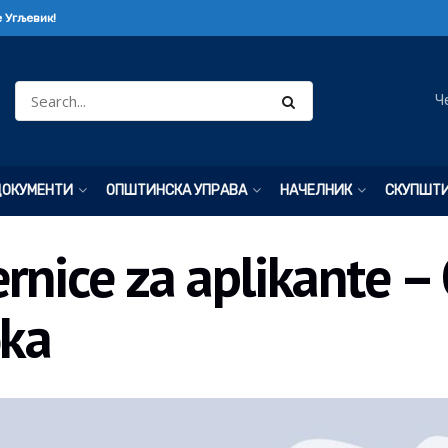
 Угљевик!
Ч
ДОКУМЕНТИ
ОПШТИНСКА УПРАВА
НАЧЕЛНИК
СКУПШТ
nice za aplikante – 
oka