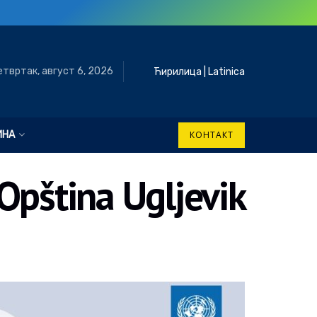
етвртак, август 6, 2026
Ћирилица
|
Latinica
ИНА
КОНТАКТ
Opština Ugljevik