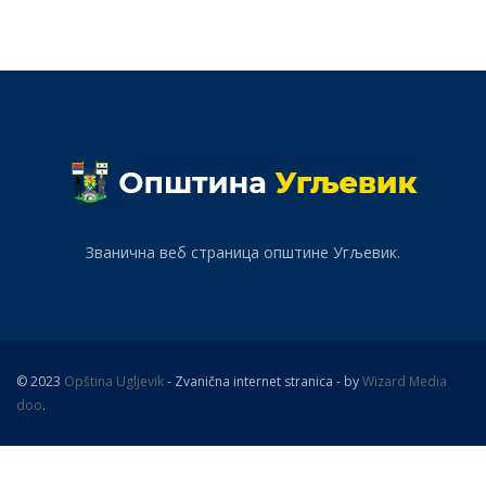
Званична веб страница општине Угљевик.
© 2023
Opština Ugljevik
- Zvanična internet stranica - by
Wizard Media
doo
.