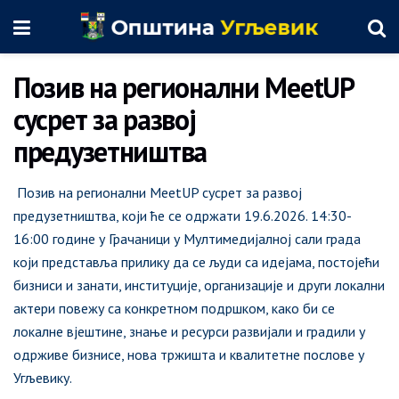
Позив на регионални MeetUP
сусрет за развој
предузетништва
Позив на регионални MeetUP сусрет за развој
предузетништва, који ће се одржати 19.6.2026. 14:30-
16:00 године у Грачаници у Мултимедијалној сали града
који представља прилику да се људи са идејама, постојећи
бизниси и занати, институције, организације и други локални
актери повежу са конкретном подршком, како би се
локалне вјештине, знање и ресурси развијали и градили у
одрживе бизнисе, нова тржишта и квалитетне послове у
Угљевику.