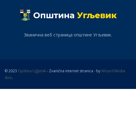
Званична веб страница општине Угљевик.
© 2023
Opština Ugljevik
- Zvanična internet stranica - by
Wizard Media
doo
.