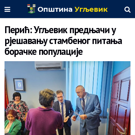
Перић: Угљевик предњачи у
рјешавању стамбеног питања
борачке популације