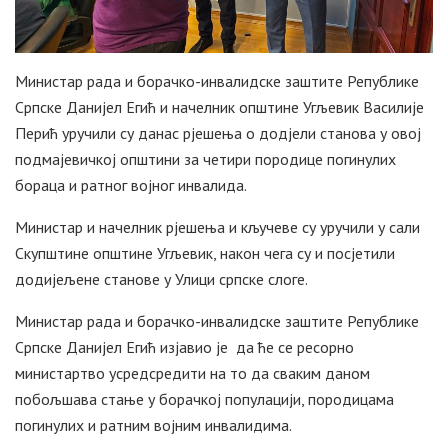
Министар рада и борачко-инвалидске заштите Републике
Српске Данијел Егић и начелник општине Угљевик Василије
Перић уручили су данас рјешења о додјели станова у овој
подмајевичкој општини за четири породице погинулих
бораца и ратног војног инвалида.
Министар и начелник рјешења и кључеве су уручили у сали
Скупштине општине Угљевик, након чега су и посјетили
додијељене станове у Улици српске слоге.
Министар рада и борачко-инвалидске заштите Републике
Српске Данијел Егић изјавио је да ће се ресорно
министартво усредсредити на то да сваким даном
побољшава стање у борачкој популацији, породицама
погинулих и ратним војним инвалидима.