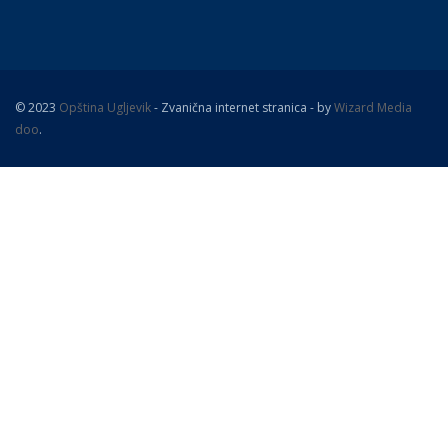
© 2023
Opština Ugljevik
- Zvanična internet stranica - by
Wizard Media
doo
.