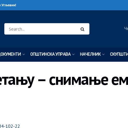
 Угљевик!
Ч
ДОКУМЕНТИ
ОПШТИНСКА УПРАВА
НАЧЕЛНИК
СКУПШТ
тању – снимање еми
404-102-22