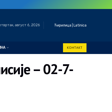
етвртак, август 6, 2026
Ћирилица
|
Latinica
ИНА
КОНТАКТ
сије – 02-7-