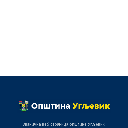
Званична веб страница општине Угљевик.