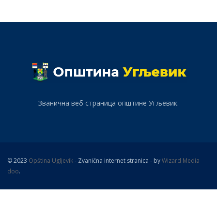
Званична веб страница општине Угљевик.
© 2023
Opština Ugljevik
- Zvanična internet stranica - by
Wizard Media
doo
.