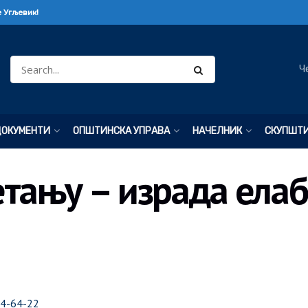
 Угљевик!
Ч
ДОКУМЕНТИ
ОПШТИНСКА УПРАВА
НАЧЕЛНИК
СКУПШТ
тању – израда елаб
04-64-22