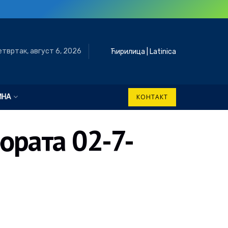
етвртак, август 6, 2026
Ћирилица
|
Latinica
ИНА
КОНТАКТ
ората 02-7-