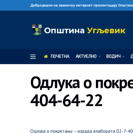
Добродошли на званичну интернет презентацију Општине
ПОЧЕТНА
АКТУЕЛНО
ВОДИЧ
Одлука о покре
404-64-22
Одлука о покретању – израда елабората 02-7-4