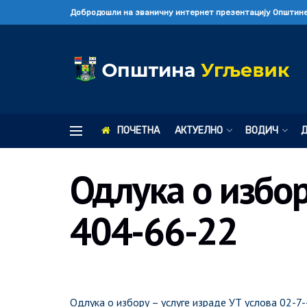
Добродошли на званичну интернет презентацију Општине
ПОЧЕТНА
АКТУЕЛНО
ВОДИЧ
Одлука о избор
404-66-22
Одлука о избору – услуге израде УТ услова 02-7