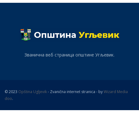
Званична веб страница општине Угљевик.
© 2023
Opština Ugljevik
- Zvanična internet stranica - by
Wizard Media
doo
.