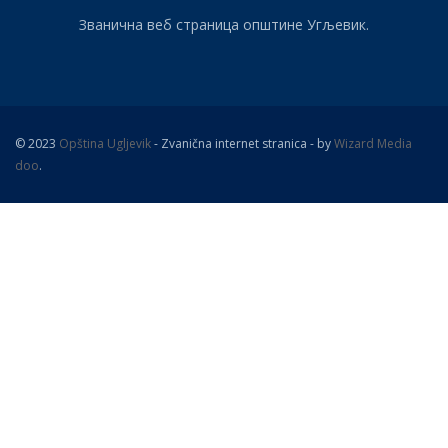
Званична веб страница општине Угљевик.
© 2023
Opština Ugljevik
- Zvanična internet stranica - by
Wizard Media
doo
.