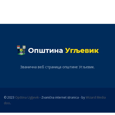
Званична веб страница општине Угљевик.
© 2023
Opština Ugljevik
- Zvanična internet stranica - by
Wizard Media
doo
.