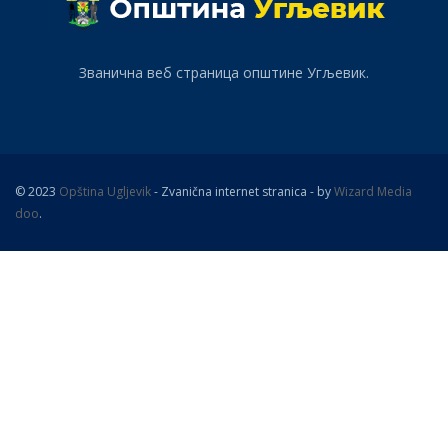
Званична веб страница општине Угљевик.
© 2023
Opština Ugljevik
- Zvanična internet stranica - by
Wizard Media
doo
.