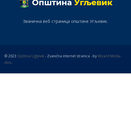
Званична веб страница општине Угљевик.
© 2023
Opština Ugljevik
- Zvanična internet stranica - by
Wizard Media
doo
.