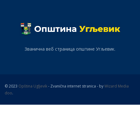
Званична веб страница општине Угљевик.
© 2023
Opština Ugljevik
- Zvanična internet stranica - by
Wizard Media
doo
.