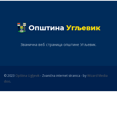
Званична веб страница општине Угљевик.
© 2023
Opština Ugljevik
- Zvanična internet stranica - by
Wizard Media
doo
.