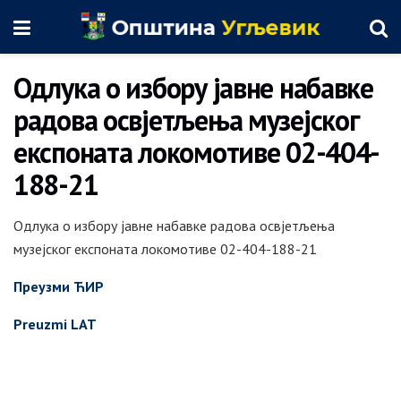
Одлука о избору јавне набавке
радова освјетљења музејског
експоната локомотиве 02-404-
188-21
Одлука о избору јавне набавке радова освјетљења
музејског експоната локомотиве 02-404-188-21
Преузми ЋИР
Preuzmi LAT