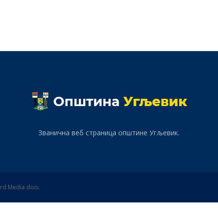
Званична веб страница општине Угљевик.
rd Media doo
.