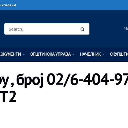
 Угљевик!
Ч
ДОКУМЕНТИ
ОПШТИНСКА УПРАВА
НАЧЕЛНИК
СКУПШТ
у , број 02/6-404-9
OT2