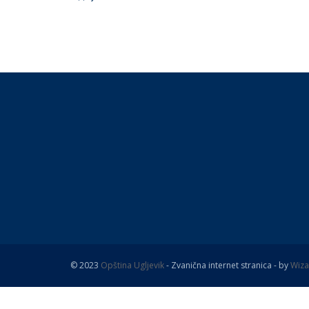
© 2023
Opština Ugljevik
- Zvanična internet stranica - by
Wiza