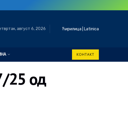
етвртак, август 6, 2026
Ћирилица
|
Latinica
ИНА
КОНТАКТ
7/25 од