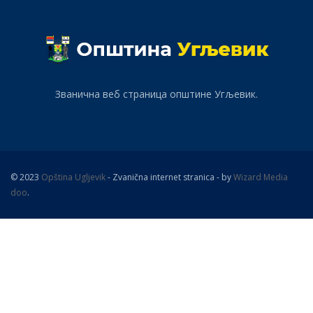
Званична веб страница општине Угљевик.
© 2023
Opština Ugljevik
- Zvanična internet stranica - by
Wizard Media
doo
.