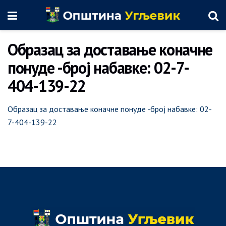
Образац за доставање коначне
понуде -број набавке: 02-7-
404-139-22
Образац за доставање коначне понуде -број набавке: 02-
7-404-139-22