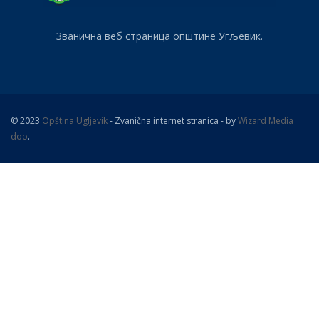
Званична веб страница општине Угљевик.
© 2023
Opština Ugljevik
- Zvanična internet stranica - by
Wizard Media
doo
.