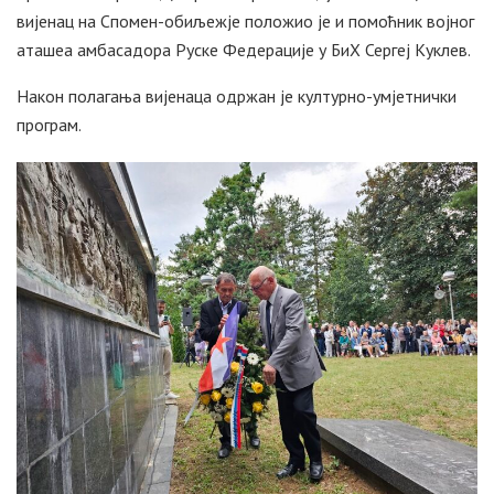
вијенац на Спомен-обиљежје положио је и помоћник војног
аташеа амбасадора Руске Федерације у БиХ Сергеј Куклев.
Након полагања вијенаца одржан је културно-умјетнички
програм.