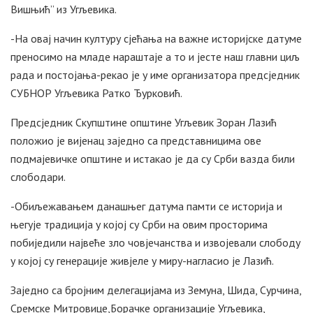
Вишњић” из Угљевика.
-На овај начин културу сјећања на важне историјске датуме
преносимо на младе нараштаје а то и јесте наш главни циљ
рада и постојања-рекао је у име организатора предсједник
СУБНОР Угљевика Ратко Ђурковић.
Предсједник Скупштине општине Угљевик Зоран Лазић
положио је вијенац заједно са представницима ове
подмајевичке општине и истакао је да су Срби вазда били
слободари.
-Обиљежавањем данашњег датума памти се историја и
његује традиција у којој су Срби на овим просторима
побиједили највеће зло човјечанства и извојевали слободу
у којој су генерације живјеле у миру-нагласио је Лазић.
Заједно са бројним делегацијама из Земуна, Шида, Сурчина,
Сремске Митровице,Борачке организације Угљевика,