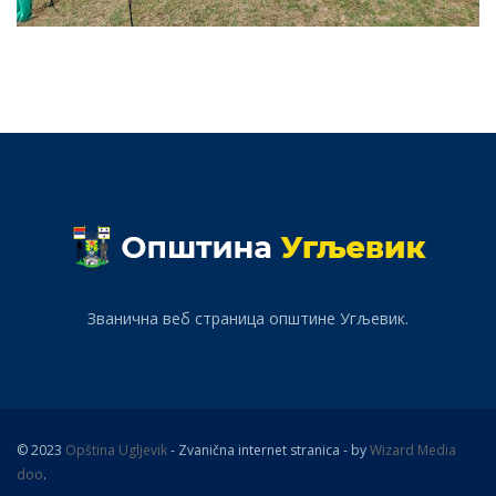
Званична веб страница општине Угљевик.
© 2023
Opština Ugljevik
- Zvanična internet stranica - by
Wizard Media
doo
.