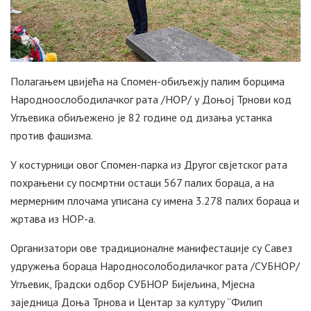
Полагањем цвијећа на Спомен-обиљежју палим борцима
Народноослободилачког рата /НОР/ у Доњој Трнови код
Угљевика обиљежено је 82 године од дизања устанка
против фашизма.
У костурници овог Спомен-парка из Другог свјетског рата
похрањени су посмртни остаци 567 палих бораца, а на
мермерним плочама уписана су имена 3.278 палих бораца и
жртава из НОР-а.
Организатори ове традиционалне манифестације су Савез
удружења бораца Народносолободилачког рата /СУБНОР/
Угљевик, Градски одбор СУБНОР Бијељина, Мјесна
заједница Доња Трнова и Центар за културу “Филип