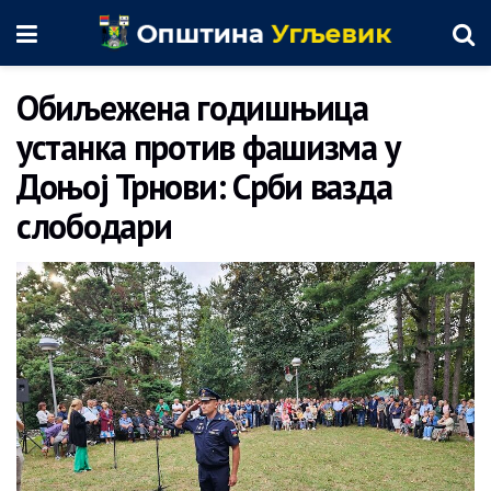
Обиљежена годишњица
устанка против фашизма у
Доњој Трнови: Срби вазда
слободари