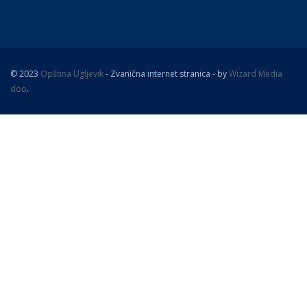
© 2023
Opština Ugljevik
- Zvanična internet stranica - by
Wizard Media
doo
.