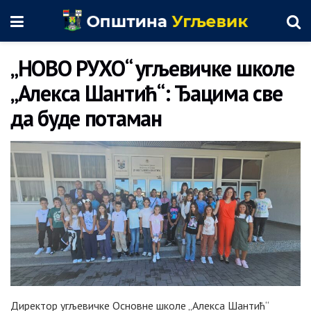
„НОВО РУХО“ угљевичке школе
„Алекса Шантић“: Ђацима све
да буде потаман
Директор угљевичке Основне школе „Алекса Шантић“