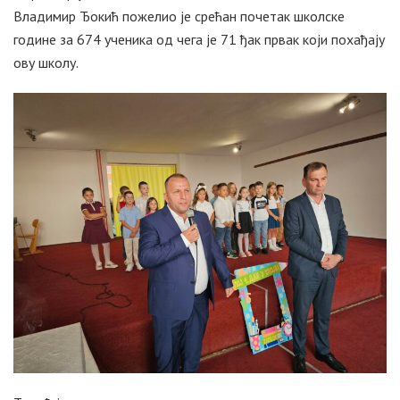
Владимир Ђокић пожелио је срећан почетак школске
године за 674 ученика од чега је 71 ђак првак који похађају
ову школу.