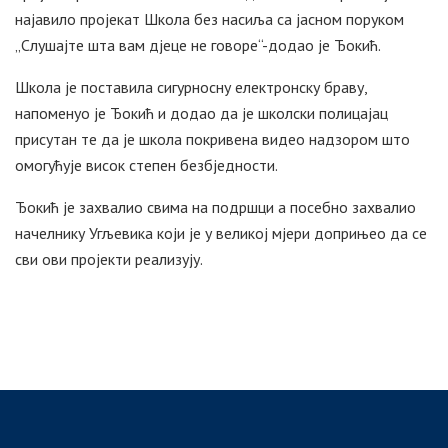
најавило пројекат Школа без насиља са јасном поруком
„Слушајте шта вам дјеце не говоре“-додао је Ђокић.
Школа је поставила сигурносну електронску браву,
напоменуо је Ђокић и додао да је школски полицајац
присутан те да је школа покривена видео надзором што
омогућује висок степен безбједности.
Ђокић је захвалио свима на подршци а посебно захвалио
начелнику Угљевика који је у великој мјери доприњео да се
сви ови пројекти реализују.