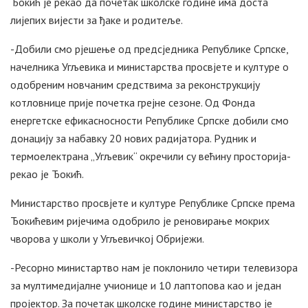
Ђокић је рекао да почетак школске године има доста
лијепих вијести за ђаке и родитеље.
-Добили смо рјешење од предсједника Републике Српске,
начелника Угљевика и министарства просвјете и културе о
одобреним новчаним средствима за реконструкцију
котловнице прије почетка грејне сезоне. Од Фонда
енергетске ефикасносности Републике Српске добили смо
донацију за набавку 20 нових радијатора. Рудник и
термоелектрана „Угљевик“ окречили су већину просторија-
рекао је Ђокић.
Министарство просвјете и културе Републике Српске према
Ђокићевим ријечима одобрило је реновирање мокрих
чворова у школи у Угљевичкој Обријежи.
-Ресорно министартво нам је поклонило четири телевизора
за мултимедијалне учионице и 10 лаптопова као и један
пројектор. За почетак школске године министарство је