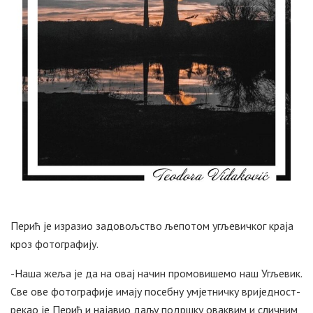
Перић је изразио задовољство љепотом угљевичког краја
кроз фотографију.
-Наша жеља је да на овај начин промовишемо наш Угљевик.
Све ове фотографије имају посебну умјетничку вриједност-
рекао је Перић и најавио даљу подршку оваквим и сличним