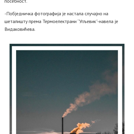
посебност.
-Побједничка фотографија је настала случајно на
шеталишту према Термоелектрани “Угљевик”-навела је
Видаковићева.