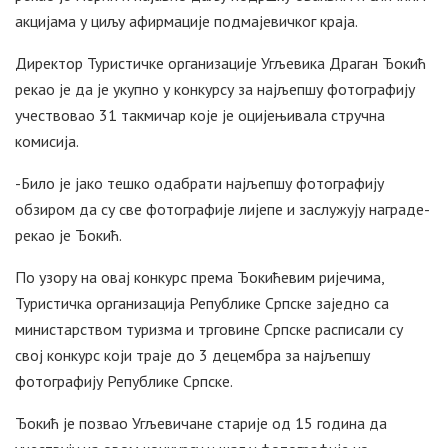
акцијама у циљу афирмације подмајевичког краја.
Директор Туристичке организације Угљевика Драган Ђокић
рекао је да је укупно у конкурсу за најљепшу фотографију
учествовао 31 такмичар које је оцијењивала стручна
комисија.
-Било је јако тешко одабрати најљепшу фотографију
обзиром да су све фотографије лијепе и заслужују награде-
рекао је Ђокић.
По узору на овај конкурс према Ђокићевим ријечима,
Туристичка организација Републике Српске заједно са
министарством туризма и трговине Српске расписали су
свој конкурс који траје до 3 децембра за најљепшу
фотографију Републике Српске.
Ђокић је позвао Угљевичане старије од 15 година да