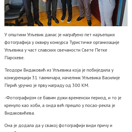
У општини Угљевик данас је награђено пет најљепших
фотографија у оквиру конкурса Туристичке организације
Угљевика у част славских свечаности Свете Петке
Парскеве.
Теодори Видаковић из Угљевика која је побиједила у
конкуренцији 31 такмичара, начелник Угљевика Василије
Перић уручио је прву награду од 300 КМ.
-Фотографијом се бавим дужи временски период, и то је
кренуло као хоби, а онда већ прешло у посао-рекла је
Видаковићева.
Она је додала да у свакој фотографији види причу и