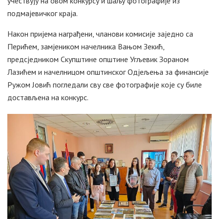
учествују на овом конкурсу и шаљу фотографије из
подмајевичког краја.
Након пријема награђени, чланови комисије заједно са
Перићем, замјеником начелника Вањом Зекић,
предсједником Скупштине општине Угљевик Зораном
Лазићем и начелницом општинског Одјељења за финансије
Ружом Јовић погледали сву све фотографије које су биле
достављена на конкурс.