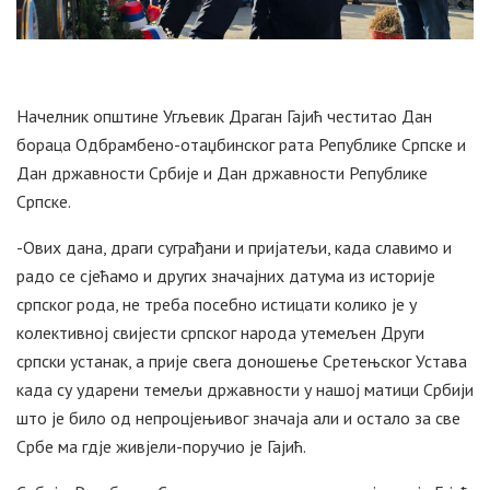
Начелник општине Угљевик Драган Гајић честитао Дан
бораца Одбрамбено-отаџбинског рата Републике Српске и
Дан државности Србије и Дан државности Републике
Српске.
-Ових дана, драги суграђани и пријатељи, када славимо и
радо се сјећамо и других значајних датума из историје
српског рода, не треба посебно истицати колико је у
колективној свијести српског народа утемељен Други
српски устанак, а прије свега доношење Сретењског Устава
када су ударени темељи државности у нашој матици Србији
што је било од непроцјењивог значаја али и остало за све
Србе ма гдје живјели-поручио је Гајић.