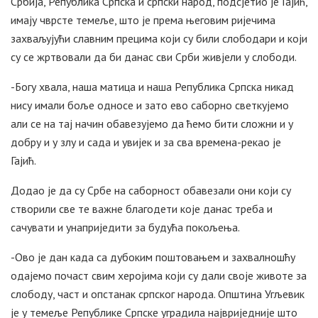
Србија, Република Српска и српски народ, подсјетио је Гајић,
имају чврсте темеље, што је према његовим ријечима
захваљујући славним прецима који су били слободари и који
су се жртвовали да би данас сви Срби живјели у слободи.
-Богу хвала, наша матица и наша Република Српска никад
нису имали боље односе и зато ево саборно светкујемо
али се на тај начин обавезујемо да ћемо бити сложни и у
добру и у злу и сада и увијек и за сва времена-рекао је
Гајић.
Додао је да су Србе на саборност обавезали они који су
створили све те важне благодети које данас треба и
сачувати и унаприједити за будућа покољења.
-Ово је дан када са дубоким поштовањем и захвалношћу
одајемо почаст свим херојима који су дали своје животе за
слободу, част и опстанак српског народа. Општина Угљевик
је у темеље Републике Српске уградила највриједније што