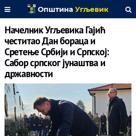
Начелник Угљевика Гајић
честитао Дан бораца и
Сретење Србији и Српској:
Сабор српског јунаштва и
државности