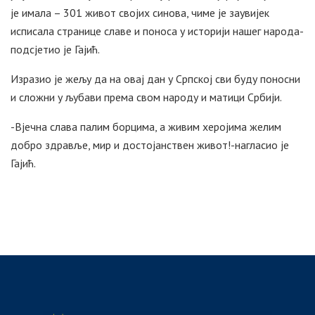
је имала – 301 живот својих синова, чиме је заувијек
исписала странице славе и поноса у историји нашег народа-
подсјетио је Гајић.
Изразио је жељу да на овај дан у Српској сви буду поносни
и сложни у љубави према свом народу и матици Србији.
-Вјечна слава палим борцима, а живим херојима желим
добро здравље, мир и достојанствен живот!-нагласио је
Гајић.