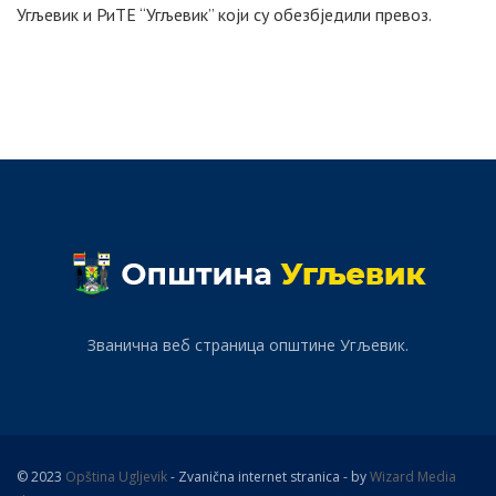
Угљевик и РиТЕ “Угљевик” који су обезбједили превоз.
Званична веб страница општине Угљевик.
© 2023
Opština Ugljevik
- Zvanična internet stranica - by
Wizard Media