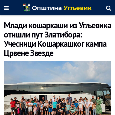
Млади кошаркаши из Угљевика
отишли пут Златибора:
Учесници Кошаркашког кампа
Црвене Звезде