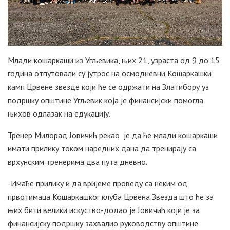
Млади кошаркаши из Угљевика, њих 21, узраста од 9 до 15
година отпутовали су јутрос на осмодневни Кошаркашки
камп Црвене звезде који ће се одржати на Златибору уз
подршку општине Угљевик која је финансијски помогла
њихов одлазак на едукацију.
Тренер Милорад Јовичић рекао је да ће млади кошаркаши
имати прилику током наредних дана да тренирају са
врхунским тренерима два пута дневно.
-Имаће прилику и да вријеме проведу са неким од
првотимаца Кошаркашког клуба Црвена Звезда што ће за
њих бити велики искуство-додао је Јовичић који је за
финансијску подршку захвалио руководству општине