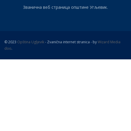
Званична веб страница општине Угљевик.
© 2023
Opština Ugljevik
- Zvanična internet stranica - by
Wizard Media
doo
.