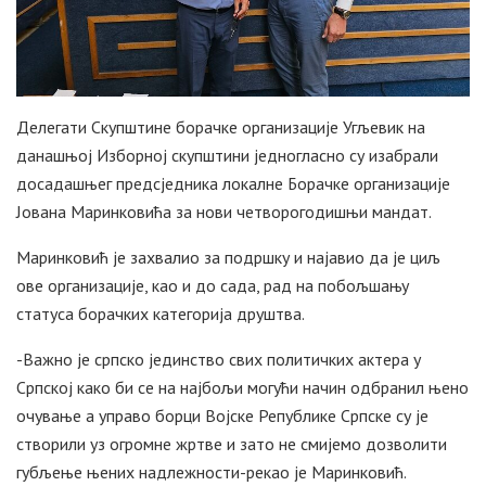
Делегати Скупштине борачке организације Угљевик на
данашњој Изборној скупштини једногласно су изабрали
досадашњег предсједника локалне Борачке организације
Јована Маринковића за нови четворогодишњи мандат.
Маринковић је захвалио за подршку и најавио да је циљ
ове организације, као и до сада, рад на побољшању
статуса борачких категорија друштва.
-Важно је српско јединство свих политичких актера у
Српској како би се на најбољи могући начин одбранил њено
очување а управо борци Војске Републике Српске су је
створили уз огромне жртве и зато не смијемо дозволити
губљење њених надлежности-рекао је Маринковић.