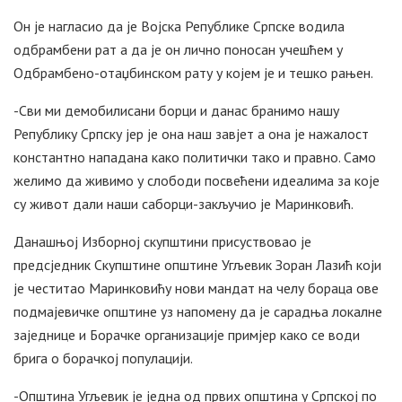
Он је нагласио да је Војска Републике Српске водила
одбрамбени рат а да је он лично поносан учешћем у
Одбрамбено-отаџбинском рату у којем је и тешко рањен.
-Сви ми демобилисани борци и данас бранимо нашу
Републику Српску јер је она наш завјет а она је нажалост
константно нападана како политички тако и правно. Само
желимо да живимо у слободи посвећени идеалима за које
су живот дали наши саборци-закључио је Маринковић.
Данашњој Изборној скупштини присуствовао је
предсједник Скупштине општине Угљевик Зоран Лазић који
је честитао Маринковићу нови мандат на челу бораца ове
подмајевичке општине уз напомену да је сарадња локалне
заједнице и Борачке организације примјер како се води
брига о борачкој популацији.
-Општина Угљевик је једна од првих општина у Српској по