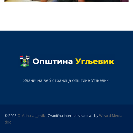
Званична веб страница општине Угљевик.
© 2023
Opština Ugljevik
- Zvanična internet stranica - by
Wizard Media
doo
.