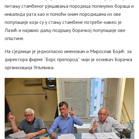
питању стамбеног рјешавања породица погинулих бораца и
инвалида рата као и помоћи оним породицама из ове
популације који су у стању стамбене потребе-навео је
Лазић и најавио даљу подршку борачкој популације ове
општине.
На сједници је једногласно именован и Мирослав Бојић за
директора фирме “Борс препород” чији је оснивач Борачка
организација Угљевика.