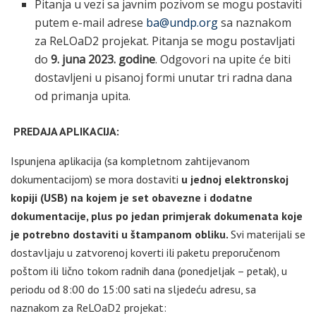
Pitanja u vezi sa javnim pozivom se mogu postaviti
putem e-mail adrese
ba@undp.org
sa naznakom
za ReLOaD2 projekat. Pitanja se mogu postavljati
do
9. juna 2023. godine
. Odgovori na upite će biti
dostavljeni u pisanoj formi unutar tri radna dana
od primanja upita.
PREDAJA APLIKACIJA:
Ispunjena aplikacija (sa kompletnom zahtijevanom
dokumentacijom) se mora dostaviti
u jednoj elektronskoj
kopiji (USB) na kojem je set obavezne i dodatne
dokumentacije, plus po jedan primjerak dokumenata koje
je potrebno dostaviti u štampanom obliku.
Svi materijali se
dostavljaju u zatvorenoj koverti ili paketu preporučenom
poštom ili lično tokom radnih dana (ponedjeljak – petak), u
periodu od 8:00 do 15:00 sati na sljedeću adresu, sa
naznakom za ReLOaD2 projekat: