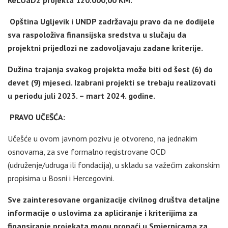
ReLOaD2 projekta 120.000,00 KM.
Opština Ugljevik i UNDP zadržavaju pravo da ne dodijele
sva raspoloživa finansijska sredstva u slučaju da
projektni prijedlozi ne zadovoljavaju zadane kriterije.
Dužina trajanja svakog projekta može biti od šest (6) do
devet (9) mjeseci. Izabrani projekti se trebaju realizovati
u periodu juli 2023. – mart 2024. godine.
PRAVO UČEŠĆA:
Učešće u ovom javnom pozivu je otvoreno, na jednakim
osnovama, za sve formalno registrovane OCD
(udruženje/udruga ili fondacija), u skladu sa važećim zakonskim
propisima u Bosni i Hercegovini.
Sve zainteresovane organizacije civilnog društva detaljne
informacije o uslovima za apliciranje i kriterijima za
finansiranje projekata mogu pronaći u Smjernicama za