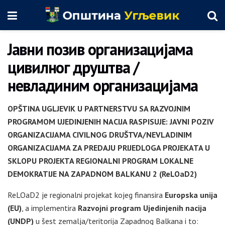
Јавни позив организацијама
цивилног друштва /
невладиним организацијама
OPŠTINA UGLJEVIK U PARTNERSTVU SA RAZVOJNIM
PROGRAMOM UJEDINJENIH NACIJA RASPISUJE:
JAVNI POZIV
ORGANIZACIJAMA CIVILNOG DRUŠTVA/NEVLADINIM
ORGANIZACIJAMA
ZA PREDAJU PRIJEDLOGA PROJEKATA
U
SKLOPU PROJEKTA REGIONALNI PROGRAM LOKALNE
DEMOKRATIJE NA ZAPADNOM BALKANU 2 (ReLOaD2)
ReLOaD2 je regionalni projekat kojeg finansira
Europska unija
(EU)
, a implementira
Razvojni program Ujedinjenih nacija
(UNDP)
u šest zemalja/teritorija Zapadnog Balkana i to: