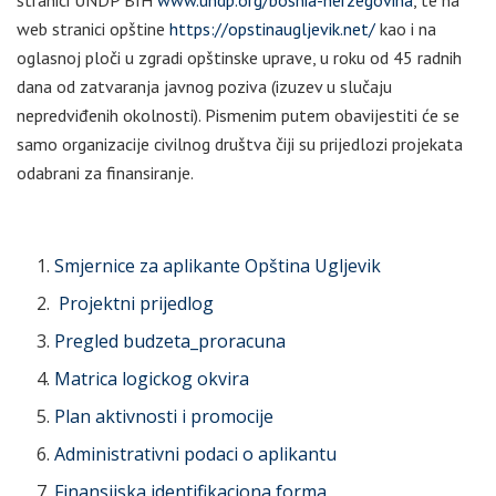
stranici UNDP BIH
www.undp.org/bosnia-herzegovina
, te na
web stranici opštine
https://opstinaugljevik.net/
kao i na
oglasnoj ploči u zgradi opštinske uprave, u roku od 45 radnih
dana od zatvaranja javnog poziva (izuzev u slučaju
nepredviđenih okolnosti). Pismenim putem obavijestiti će se
samo organizacije civilnog društva čiji su prijedlozi projekata
odabrani za finansiranje.
Smjernice za aplikante Opština Ugljevik
Projektni prijedlog
Pregled budzeta_proracuna
Matrica logickog okvira
Plan aktivnosti i promocije
Administrativni podaci o aplikantu
Finansijska identifikaciona forma