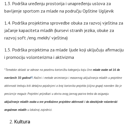
1.3. Podrška uređenju prostorija i unapređenju uslova za
bavljenje sportom za mlade na području Opštine Ugljevik
1.4. Podrška projektima sprovedbe obuka za razvoj vještina za
jačanje kapaciteta mladih (kursevi stranih jezika, obuke za
razvoj soft /eng. mekih/ vještina)
1.5. Podrška projektima za mlade ljude koji uključuju afirmaciju
i promociju volonterizma i aktivizma
*Tematske oblasti se odnose na posebnu korisničku kategoriju koju čine
mlade osobe od 16 do
navršenih 30 godina
. Načini i metode animiranja i masovnog uključivanja mladih u projektne
[2]
aktivnosti trebaju biti detaljno pojašnjeni a broj korisnika projekta (ciljna grupa) naveden što je
preciznije moguće. Projektni prijedlozi u okviru ovog javnog poziva treba da osiguraju
uključivanje mladih osoba u sve predložene projektne aktivnosti i da obezbijede volonterski
angažman mladih
u lokalnoj zajednici.
Kultura