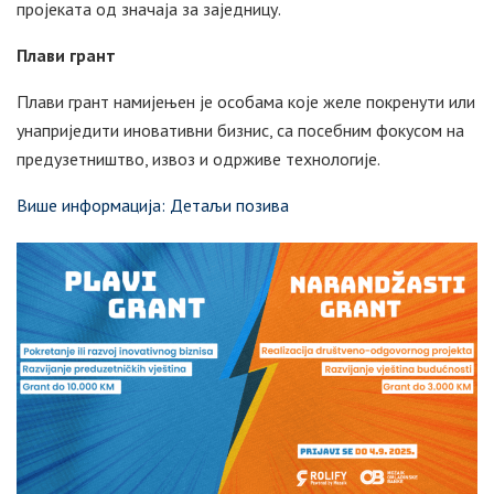
пројеката од значаја за заједницу.
Плави грант
Плави грант намијењен је особама које желе покренути или
унаприједити иновативни бизнис, са посебним фокусом на
предузетништво, извоз и одрживе технологије.
Више информација: Детаљи позива