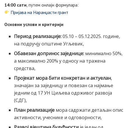
14:00 сати
, путем онлајн формулара:
Пријава на Наранџасти грант
Основни услови и критерији
Период реализације:
05.10 – 05.12.2025. године,
на подручју општине Угљевик,
Обавезан допринос заједнице:
минимално 50%,
а максимално 200% у односу на тражена
средства,
Пројекат мора бити конкретан и актуелан
,
значајан за заједницу и повезан са најмање
једним од 17 УН Циљева одрживог развоја
(СДГ),
План реализације
мора садржати детаљан опис
активности, учеснике и одговорности,
Развој вјештина будућности
је један од