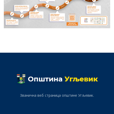
Званична веб страница општине Угљевик.