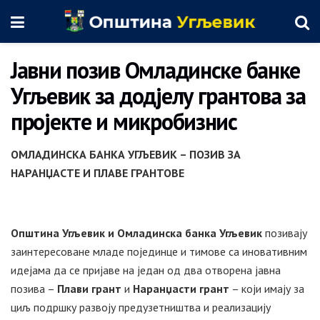
Јавни позив Омладинске банке
Угљевик за додјелу грантова за
пројекте и микробизнис
ОМЛАДИНСКА БАНКА УГЉЕВИК – ПОЗИВ ЗА
НАРАНЏАСТЕ И ПЛАВЕ ГРАНТОВЕ
Општина Угљевик и Омладинска банка Угљевик
позивају
заинтересоване младе појединце и тимове са иновативним
идејама да се пријаве на један од два отворена јавна
позива –
Плави грант
и
Наранџасти грант
– који имају за
циљ подршку развоју предузетништва и реализацију