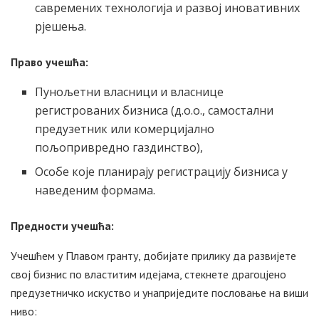
савремених технологија и развој иновативних
рјешења.
Право учешћа:
Пунољетни власници и власнице
регистрованих бизниса (д.о.о., самостални
предузетник или комерцијално
пољопривредно газдинство),
Особе које планирају регистрацију бизниса у
наведеним формама.
Предности учешћа:
Учешћем у Плавом гранту, добијате прилику да развијете
свој бизнис по властитим идејама, стекнете драгоцјено
предузетничко искуство и унаприједите пословање на виши
ниво: