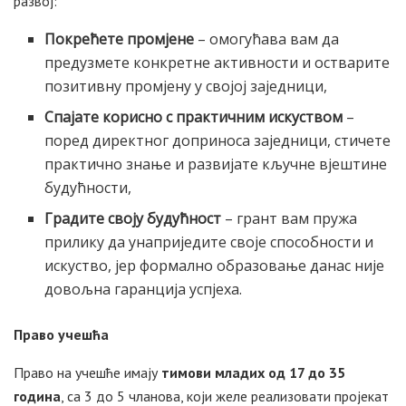
развој:
Покрећете промјене
– омогућава вам да
предузмете конкретне активности и остварите
позитивну промјену у својој заједници,
Спајате корисно с практичним искуством
–
поред директног доприноса заједници, стичете
практично знање и развијате кључне вјештине
будућности,
Градите своју будућност
– грант вам пружа
прилику да унаприједите своје способности и
искуство, јер формално образовање данас није
довољна гаранција успјеха.
Право учешћа
Право на учешће имају
тимови младих од 17 до 35
година
, са 3 до 5 чланова, који желе реализовати пројекат