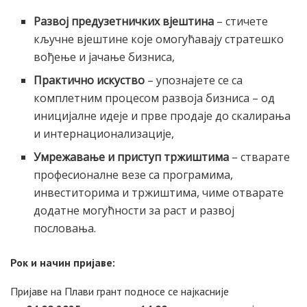
Развој предузетничких вјештина
– стичете
кључне вјештине које омогућавају стратешко
вођење и јачање бизниса,
Практично искуство
– упознајете се са
комплетним процесом развоја бизниса – од
иницијалне идеје и прве продаје до скалирања
и интернационализације,
Умрежавање и приступ тржиштима
– стварате
професионалне везе са програмима,
инвеститорима и тржиштима, чиме отварате
додатне могућности за раст и развој
пословања.
Рок и начин пријаве:
Пријаве на Плави грант подносе се најкасније