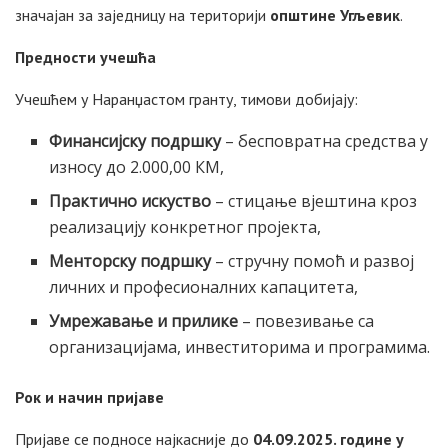
значајан за заједницу на територији
општине Угљевик
.
Предности учешћа
Учешћем у Наранџастом гранту, тимови добијају:
Финансијску подршку
– бесповратна средства у
износу до 2.000,00 КМ,
Практично искуство
– стицање вјештина кроз
реализацију конкретног пројекта,
Менторску подршку
– стручну помоћ и развој
личних и професионалних капацитета,
Умрежавање и прилике
– повезивање са
организацијама, инвеститорима и програмима.
Рок и начин пријаве
Пријаве се подносе најкасније до
04.09.2025. године у