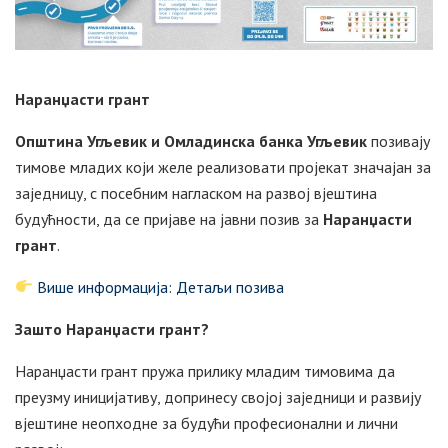
Наранџасти грант
Општина Угљевик и Омладинска банка Угљевик
позивају
тимове младих који желе реализовати пројекат значајан за
заједницу, с посебним нагласком на развој вјештина
будућности, да се пријаве на јавни позив за
Наранџасти
грант
.
Више информација: Детаљи позива
Зашто Наранџасти грант?
Наранџасти грант пружа прилику младим тимовима да
преузму иницијативу, допринесу својој заједници и развију
вјештине неопходне за будући професионални и лични