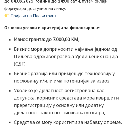
до
04.09.2025. године до 14:00 сати
, путем онлајн
формулара доступног на линку:
Пријава на Плави грант
Основни услови и критерији за финансирање:
Износ гранта: до 7.000,00 КМ
,
Бизнис мора доприносити најмање једном од
Циљева одрживог развоја Уједињених нација
(СДГ),
Бизнис развија или примјењује технологију у
пословању и/или има потенцијал за извоз,
Уколико је дјелатност регистрована као
допунска, корисник средстава мора извршити
пререгистрацију у основну или додатну
дјелатност након потписивања уговора,
Средства се могу користити за набавку опреме,