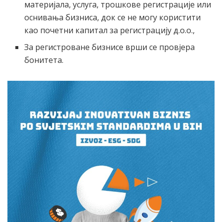
материјала, услуга, трошкове регистрације или
оснивања бизниса, док се не могу користити
као почетни капитал за регистрацију д.о.о.,
За регистроване бизнисе врши се провјера
бонитета.