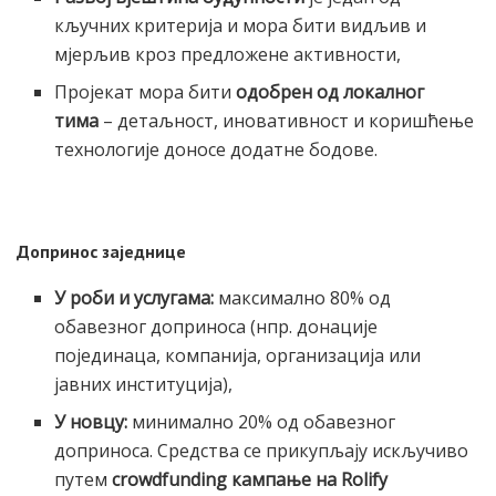
кључних критерија и мора бити видљив и
мјерљив кроз предложене активности,
Пројекат мора бити
одобрен од локалног
тима
– детаљност, иновативност и коришћење
технологије доносе додатне бодове.
Допринос заједнице
У роби и услугама:
максимално 80% од
обавезног доприноса (нпр. донације
појединаца, компанија, организација или
јавних институција),
У новцу:
минимално 20% од обавезног
доприноса. Средства се прикупљају искључиво
путем
crowdfunding кампање на Rolify