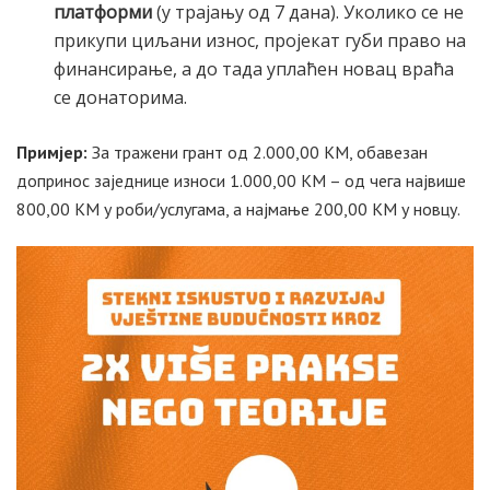
платформи
(у трајању од 7 дана). Уколико се не
прикупи циљани износ, пројекат губи право на
финансирање, а до тада уплаћен новац враћа
се донаторима.
Примјер:
За тражени грант од 2.000,00 КМ, обавезан
допринос заједнице износи 1.000,00 КМ – од чега највише
800,00 КМ у роби/услугама, а најмање 200,00 КМ у новцу.