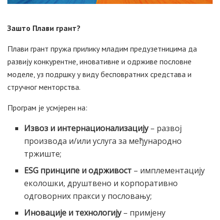
Зашто Плави грант?
Плави грант пружа прилику младим предузетницима да
развију конкурентне, иновативне и одрживе пословне
моделе, уз подршку у виду бесповратних средстава и
стручног менторства.
Програм је усмјерен на:
Извоз и интернационализацију
– развој
производа и/или услуга за међународно
тржиште;
ESG принципе и одрживост
– имплементацију
еколошки, друштвено и корпоративно
одговорних пракси у пословању;
Иновације и технологију
– примјену