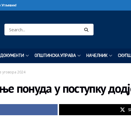
 Угљевик!
ДОКУМЕНТИ
ОПШТИНСКА УПРАВА
НАЧЕЛНИК
СКУП
е уговора 2024
ње понуда у поступку додј
S