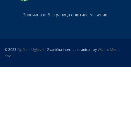
Званична веб страница општине Угљевик.
© 2023
Opština Ugljevik
- Zvanična internet stranica - by
Wizard Media
doo
.