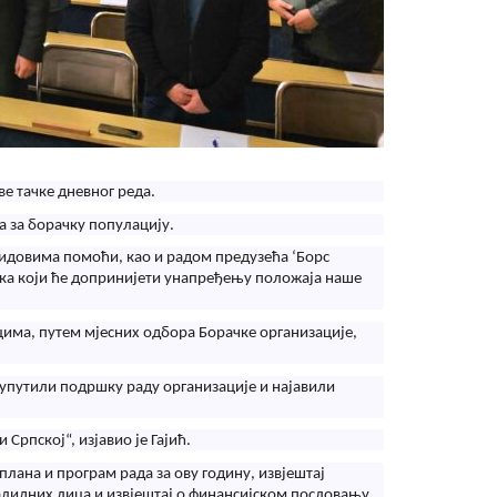
ве тачке дневног реда.
а за борачку популацију.
видовима помоћи, као и радом предузећа ‘Борс
чака који ће допринијети унапређењу положаја наше
цима, путем мјесних одбора Борачке организације,
 упутили подршку раду организације и најавили
рпској“, изјавио је Гајић.
плана и програм рада за ову годину, извјештај
алидних лица и извјештај о финансијском пословању