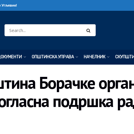
 Угљевик!
ДОКУМЕНТИ
ОПШТИНСКА УПРАВА
НАЧЕЛНИК
СКУПШТ
тина Борачке орга
огласна подршка ра