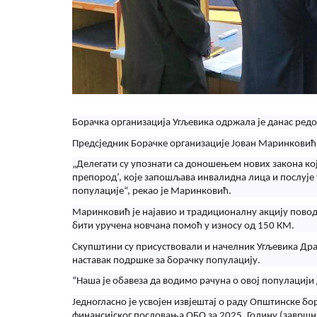
Борачка организација Угљевика одржала је данас редов
Предсједник Борачке организације Јован Маринковић 
„Делегати су упознати са доношењем нових закона ко
препород’, које запошљава инвалидна лица и послује 
популације“, рекао је Маринковић.
Маринковић је најавио и традиционалну акцију повод
бити уручена новчана помоћ у износу од 150 КМ.
Скупштини су присуствовали и начелник Угљевика Дра
наставак подршке за борачку популацију.
“Наша је обавеза да водимо рачуна о овој популацији
Једногласно је усвојен извјештај о раду Општинске бо
финансијског пословања ОБО за 2025. Годину (завршн