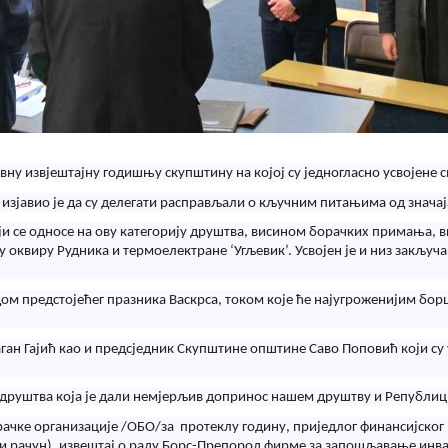
ну извјештајну годишњу скупштину на којој су једногласно усвојене с
изјавио је да су делегати расправљали о кључним питањима од значај
ји се односе на ову категорију друштва, висином борачких примања, 
у оквиру Рудника и термоелектране ‘Угљевик’. Усвојен је и низ закљу
ом предстојећег празника Васкрса, током које ће најугроженијим бор
ган Гајић као и предсједник Скупштине општине Саво Поповић који су
 друштва која је дали немјерљив допринос нашем друштву и Републици С
рачке организације /ОБО/за протеклу годину, приједлог финансијског 
и рачун), извештај о раду Борс-Препород фирме за запошљавање инв