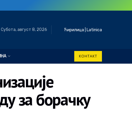
Субота, август 8, 2026
Ћирилица
|
Latinica
ИНА
КОНТАКТ
низације
ду за борачку