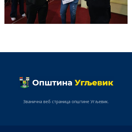
Званична веб страница општине Угљевик.