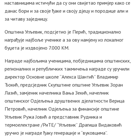
наставницима истичући да су они свијетао примјер како се
данас бори и за своје ђаке и своју дјецу и породице али и
за читаву заједницу.
Општина Угљевик, подсјетио је Перић, традиционално
награђује најбоље ученике а за ову намјену из локалног
буџета је издвојено 7.000 КМ.
Награде најбољима ученицима, побједницима општинских,
регионалних и републичких такмичења награде су уручили
директор Основне школе “Алекса Шантић” Владимир
Ђокић, предсједник Скупштине општине Угљевик Зоран
Лазић, замјеник начелника Вања Зекић, начелник
општинског Одјељења друштвених дјелатности Верица
Петровић, начелник Одјељења за финансије општине
Угљевик Ружа Јовић а представник Рудника и
термоелектране /РиТЕ/ “Угљевик” Драгиша Видаковић
уручио је награде ђаку генерације и “вуковцима”.