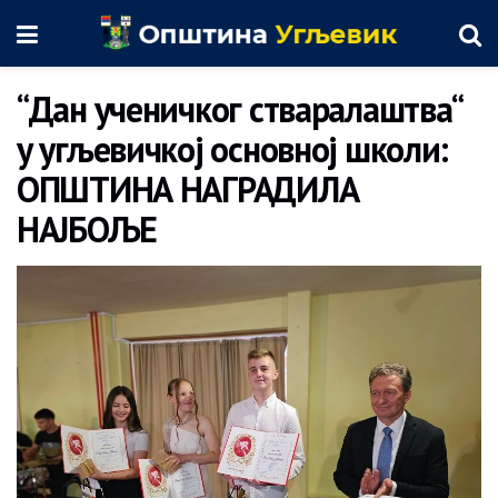
“Дан ученичког стваралаштва“
у угљевичкој основној школи:
ОПШТИНА НАГРАДИЛА
НАЈБОЉЕ