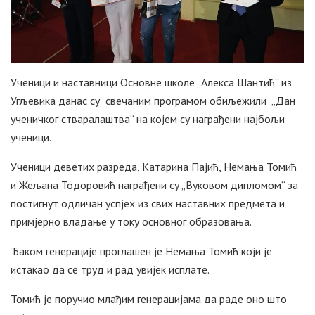
Ученици и наставници Основне школе „Алекса Шантић“ из
Угљевика данас су свечаним програмом обиљежили „Дан
ученичког стваралаштва“ на којем су награђени најбољи
ученици.
Ученици деветих разреда, Катарина Пајић, Немања Томић
и Жељана Тодоровић награђени су „Вуковом дипломом“ за
постигнут одличан успјех из свих наставних предмета и
примјерно владање у току основног образовања.
Ђаком генерације проглашен је Немања Томић који је
истакао да се труд и рад увијек исплате.
Томић је поручио млађим генерацијама да раде оно што