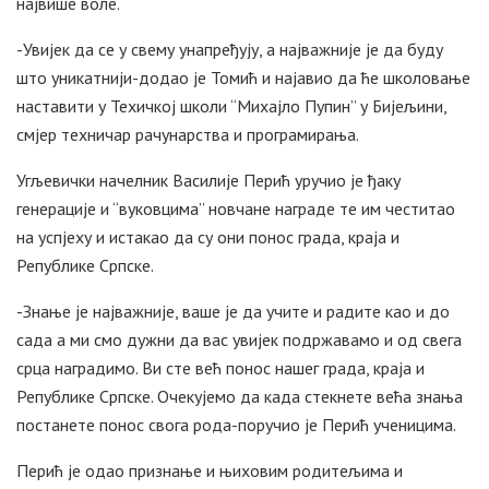
највише воле.
-Увијек да се у свему унапређују, а најважније је да буду
што уникатнији-додао је Томић и најавио да ће школовање
наставити у Техичкој школи “Михајло Пупин” у Бијељини,
смјер техничар рачунарства и програмирања.
Угљевички начелник Василије Перић уручио је ђаку
генерације и “вуковцима” новчане награде те им честитао
на успјеху и истакао да су они понос града, краја и
Републике Српске.
-Знање је најважније, ваше је да учите и радите као и до
сада а ми смо дужни да вас увијек подржавамо и од свега
срца наградимо. Ви сте већ понос нашег града, краја и
Републике Српске. Очекујемо да када стекнете већа знања
постанете понос свога рода-поручио је Перић ученицима.
Перић је одао признање и њиховим родитељима и