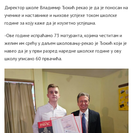
Директор школе Владимир Ђокић рекао је да је поносан на
ученике и наставнике и њихове успјехе током школске
године за коју каже да је изузетно успјешна.
-Ове године испраћамо 73 матуранта, којима честитам и
желим им срећу у даљем школовању-рекао је Ђокић који је
навео да је у први разред наредне школске године у ову
школу уписано 60 првачића.